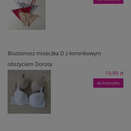
Biustonosz miseczka D z koronkowym
obszyciem Dorota
19,99 zł
do koszyka