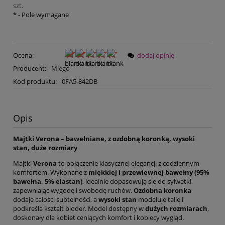
szt.
*
- Pole wymagane
Ocena:
dodaj opinię
Producent:
Miego
Kod produktu:
0FA5-842DB
Opis
Majtki Verona – bawełniane, z ozdobną koronką, wysoki
stan, duże rozmiary
Majtki
Verona
to połączenie klasycznej elegancji z codziennym
komfortem. Wykonane z
miękkiej i przewiewnej bawełny (95%
bawełna, 5% elastan)
, idealnie dopasowują się do sylwetki,
zapewniając wygodę i swobodę ruchów.
Ozdobna koronka
dodaje całości subtelności, a
wysoki stan
modeluje talię i
podkreśla kształt bioder. Model dostępny w
dużych rozmiarach
,
doskonały dla kobiet ceniących komfort i kobiecy wygląd.