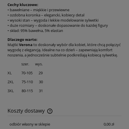
Cechy kluczowe:
• bawełniane – miękkie i przewiewne
• ozdobna koronka – elegancki, kobiecy detal
• wysoki stan – wygoda i lekkie modelowanie sylwetki
• duże rozmiary – doskonałe dopasowanie do każdej figury
• skład: 95% bawełna, 5% elastan
Dlaczego warto:
Majtki
Verona
to doskonały wybór dla kobiet, które chcą połączyć
wygodę z elegancją. Idealne na co dzień – zapewniają komfort
noszenia, a jednocześnie subtelnie podkreślają kobiecą sylwetkę.
szer. wys.
XL 70-105 29
2XL 75-110 30
3XL 80-115 31
Koszty dostawy
Cena nie zawiera ewentualnych kosztów płatności
odbiór własny w sklepie
0,00 zł