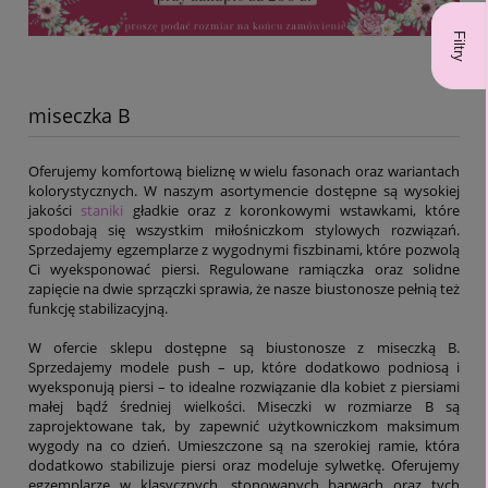
Filtry
miseczka B
Oferujemy komfortową bieliznę w wielu fasonach oraz wariantach
kolorystycznych. W naszym asortymencie dostępne są wysokiej
jakości
staniki
gładkie oraz z koronkowymi wstawkami, które
spodobają się wszystkim miłośniczkom stylowych rozwiązań.
Sprzedajemy egzemplarze z wygodnymi fiszbinami, które pozwolą
Ci wyeksponować piersi. Regulowane ramiączka oraz solidne
zapięcie na dwie sprzączki sprawia, że nasze biustonosze pełnią też
funkcję stabilizacyjną.
W ofercie sklepu dostępne są biustonosze z miseczką B.
Sprzedajemy modele push – up, które dodatkowo podniosą i
wyeksponują piersi – to idealne rozwiązanie dla kobiet z piersiami
małej bądź średniej wielkości. Miseczki w rozmiarze B są
zaprojektowane tak, by zapewnić użytkowniczkom maksimum
wygody na co dzień. Umieszczone są na szerokiej ramie, która
dodatkowo stabilizuje piersi oraz modeluje sylwetkę. Oferujemy
egzemplarze w klasycznych, stonowanych barwach oraz tych