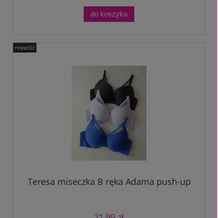
do koszyka
nowość
Teresa miseczka B ręka Adama push-up
21,99 zł