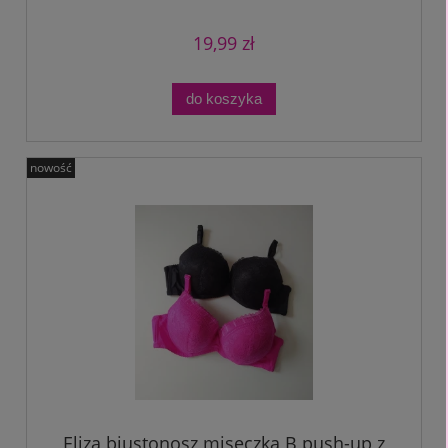
19,99 zł
do koszyka
nowość
Eliza biustonosz miseczka B push-up z