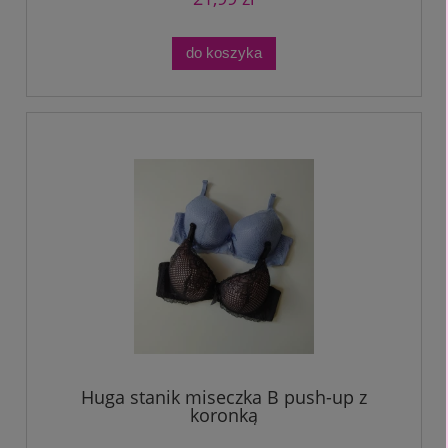
do koszyka
Huga stanik miseczka B push-up z
koronką