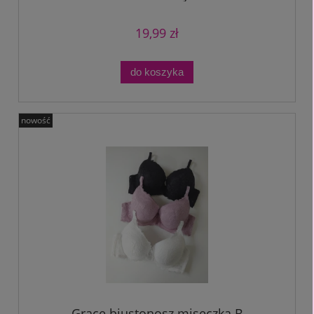
19,99 zł
do koszyka
nowość
Grace biustonosz miseczka B