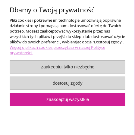
Dbamy o Twoją prywatność
Pliki cookies i pokrewne im technologie umożliwiają poprawne
działanie strony i pomagają nam dostosować ofertę do Twoich
potrzeb. Możesz zaakceptować wykorzystanie przez nas
Siera miseczka B gładki stanik
wszystkich tych plików i przejść do sklepu lub dostosować użycie
plików do swoich preferencji, wybierając opcję "Dostosuj zgody".
Więcej o plikach cookies przeczytasz w naszej Polityce
prywatności.
19,99 zł
zaakceptuj tylko niezbędne
do koszyka
dostosuj zgody
zaakceptuj wszystkie