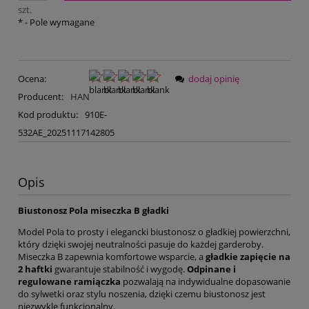
szt.
*
- Pole wymagane
Ocena:
dodaj opinię
Producent:
HAN
Kod produktu:
910E-
532AE_20251117142805
Opis
Biustonosz Pola miseczka B gładki
Model Pola to prosty i elegancki biustonosz o gładkiej powierzchni,
który dzięki swojej neutralności pasuje do każdej garderoby.
Miseczka B zapewnia komfortowe wsparcie, a
gładkie zapięcie na
2 haftki
gwarantuje stabilność i wygodę.
Odpinane i
regulowane ramiączka
pozwalają na indywidualne dopasowanie
do sylwetki oraz stylu noszenia, dzięki czemu biustonosz jest
niezwykle funkcjonalny.