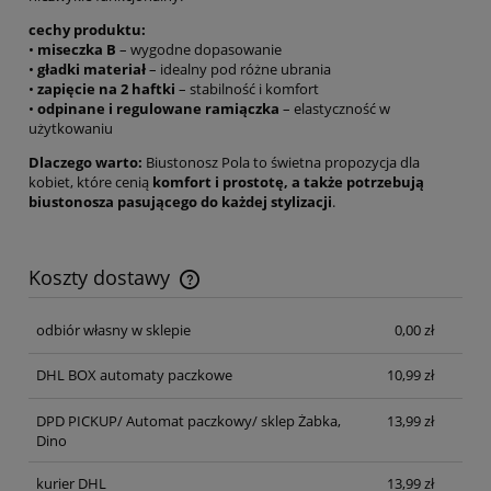
cechy produktu:
•
miseczka B
– wygodne dopasowanie
•
gładki materiał
– idealny pod różne ubrania
•
zapięcie na 2 haftki
– stabilność i komfort
•
odpinane i regulowane ramiączka
– elastyczność w
użytkowaniu
Dlaczego warto:
Biustonosz Pola to świetna propozycja dla
kobiet, które cenią
komfort i prostotę, a także potrzebują
biustonosza pasującego do każdej stylizacji
.
Koszty dostawy
Cena nie zawiera ewentualnych kosztów płatności
odbiór własny w sklepie
0,00 zł
DHL BOX automaty paczkowe
10,99 zł
DPD PICKUP/ Automat paczkowy/ sklep Żabka,
13,99 zł
Dino
kurier DHL
13,99 zł