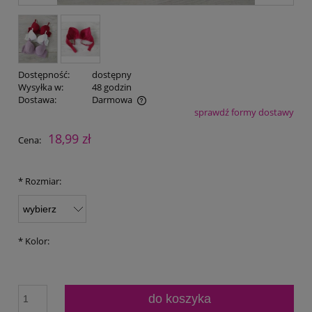
Dostępność:
dostępny
Wysyłka w:
48 godzin
Dostawa:
Darmowa
sprawdź formy dostawy
Cena nie zawiera ewentualnych kosztów płatności
18,99 zł
Cena:
*
Rozmiar:
*
Kolor:
do koszyka