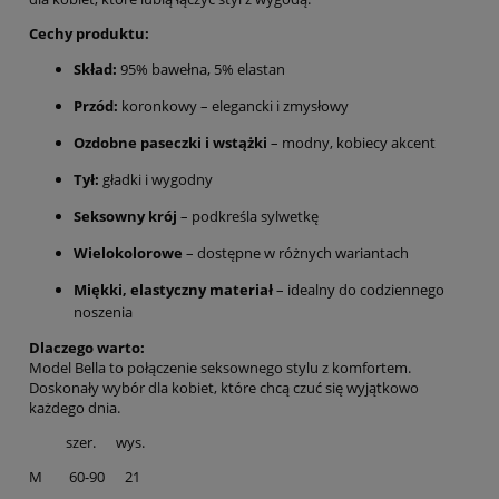
Cechy produktu:
Skład:
95% bawełna, 5% elastan
Przód:
koronkowy – elegancki i zmysłowy
Ozdobne paseczki i wstążki
– modny, kobiecy akcent
Tył:
gładki i wygodny
Seksowny krój
– podkreśla sylwetkę
Wielokolorowe
– dostępne w różnych wariantach
Miękki, elastyczny materiał
– idealny do codziennego
noszenia
Dlaczego warto:
Model Bella to połączenie seksownego stylu z komfortem.
Doskonały wybór dla kobiet, które chcą czuć się wyjątkowo
każdego dnia.
szer. wys.
M 60-90 21