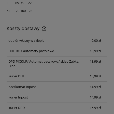
L 65-95 22
XL 70-100 23
Koszty dostawy
Cena nie zawiera ewentualnych kosztów płatności
odbiór własny w sklepie
0,00 zł
DHL BOX automaty paczkowe
10,99 zł
DPD PICKUP/ Automat paczkowy/ sklep Żabka,
13,99 zł
Dino
kurier DHL
13,99 zł
paczkomat Inpost
14,99 zł
kurier Inpost
14,99 zł
kurier DPD
15,99 zł