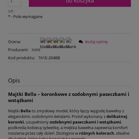
do koszyka
szt.
*
- Pole wymagane
Ocena:
dodaj opinię
Producent:
HAN
Kod produktu:
7A1E-204BB
Opis
Majtki Bella – koronkowe z ozdobnymi paseczkami i
wstążkami
Majtki
Bella
to zmysłowy model, który łączy wygodę bawełny z
eleganckimi, ozdobnymi detalami. Przód wykonany z
delikatnej
koronki
, uzupełniony
ozdobnymi paseczkami i wstążkami
,
podkreśla kobiecą sylwetkę, a miękka bawełna zapewnia komfort
noszenia przez cały dzień. Dostępne w
różnych kolorach
, idealne
dla kobiet, które lubią łączyć styl z wygodą.