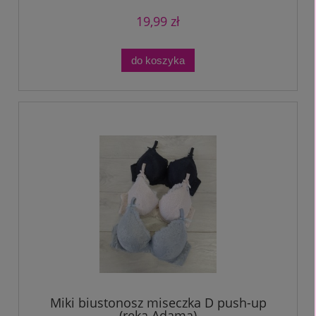
19,99 zł
do koszyka
Miki biustonosz miseczka D push-up
(ręka Adama)