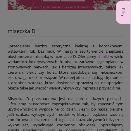
Filtry
miseczka D
Sprzedajemy bardzo estetyczną bieliznę z koronkowymi
wstawkami lub bez nich. W naszym asortymencie znajdziesz
biustonosze z miseczką w rozmiarze D. Oferujemy
staniki
w wielu
wariantach kolorystycznych: kupisz tu zarówno egzemplarze w
stonowanych barwach, jak i bardziej intensywnych, takich jak
czerwień, błękit czy fiolet, które spodobają się miłośniczkom
ekstrawaganckich rozwiązań. W naszej ofercie znajdują się modele
z ozdobną wstążką, które doskonale sprawdzą się na specjalne
okazje takie jak wieczór walentynkowy czy impreza z przyjaciółmi.
Miseczka D przeznaczona jest dla pań o dużych piersiach.
Oferujemy biustonosze zaprojektowane tak, by zapewnić tym
użytkowniczkom wygodę na co dzień. Sięgnij po naszą bieliznę,
jeśli szukasz wytrzymałych modeli, w których będziesz czuć się
komfortowo niezależnie od tego, jak dużo aktywności fizycznej
wykonujesz, wypełniając codzienne obowiązki. Sprzedajemy
staniki pojedynczo oraz w dopasowanych kompletach z