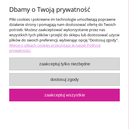
Dbamy o Twoją prywatność
Pliki cookies i pokrewne im technologie umożliwiają poprawne
działanie strony i pomagają nam dostosować ofertę do Twoich
potrzeb. Możesz zaakceptować wykorzystanie przez nas
wszystkich tych plików i przejść do sklepu lub dostosować użycie
plików do swoich preferencji, wybierając opcję "Dostosuj zgody".
Miki biustonosz miseczka D push-up
Więcej o plikach cookies przeczytasz w naszej Polityce
(ręka Adama)
prywatności.
zaakceptuj tylko niezbędne
21,99 zł
dostosuj zgody
do koszyka
zaakceptuj wszystkie