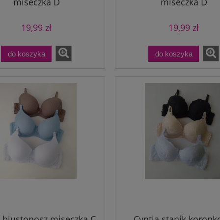
miseczka D
miseczka D
19,99 zł
19,99 zł
do koszyka
do koszyka
iseczka B ręka Adama
Teresa miseczka B ręka Ada
push-up
21,99 zł
21,99 zł
do koszyka
do koszyka
a biustonosz miseczka C
Cyntia stanik koron