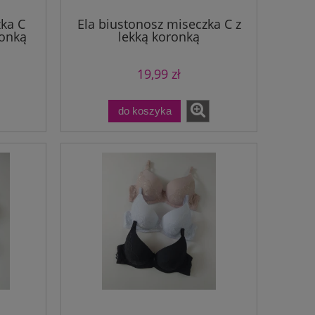
zka C
Ela biustonosz miseczka C z
ronką
lekką koronką
19,99 zł
do koszyka