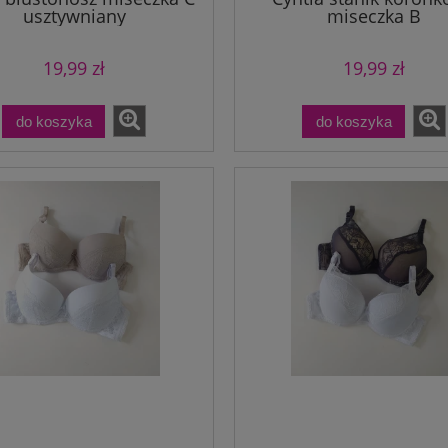
usztywniany
miseczka B
19,99 zł
19,99 zł
do koszyka
do koszyka