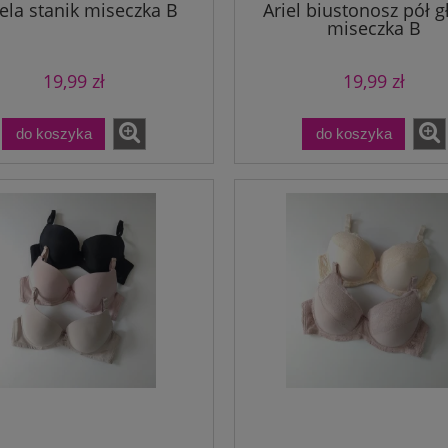
ela stanik miseczka B
Ariel biustonosz pół g
miseczka B
19,99 zł
19,99 zł
do koszyka
do koszyka