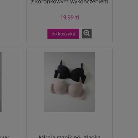
z koronkowym wykończeniem
19,99 zł
do koszyka
ma
Poli bokserki męskie gładkie
8,99 zł
do koszyka
kowy
Mirela stanik pół gładka