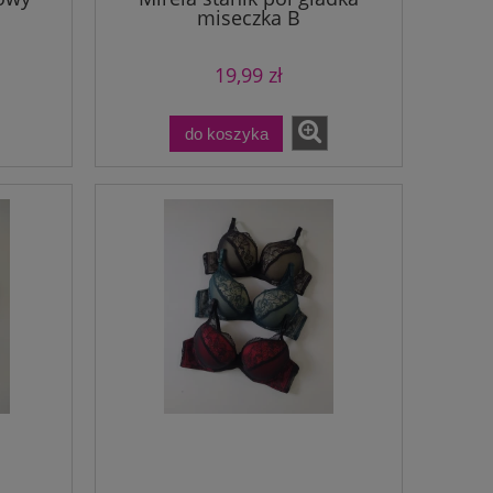
miseczka B
19,99 zł
do koszyka