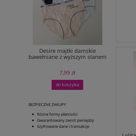
e wyższy
Desire majtki damskie
Teresa m
bawełniane z wyższym stanem
7,99 zł
do koszyka
BEZPIECZNE ZAKUPY
Różne formy płatności
Gwarantowany zwrot pieniędzy
Szyfrowane dane i transakcje
Lolit