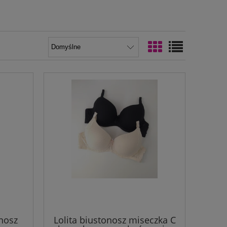
onosz
Lolita biustonosz miseczka C