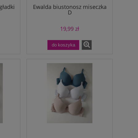
gładki
Ewalda biustonosz miseczka
D
19,99 zł
do koszyka