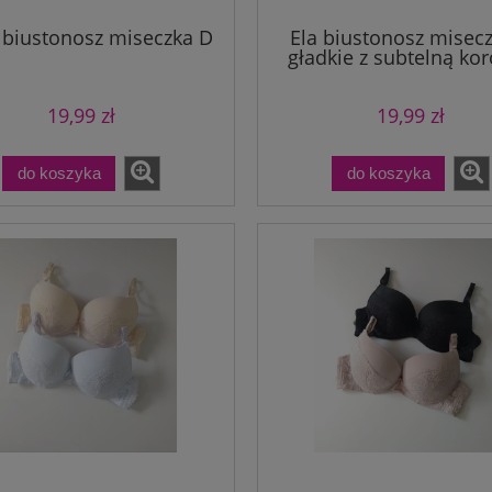
 biustonosz miseczka D
Ela biustonosz misec
gładkie z subtelną ko
19,99 zł
19,99 zł
do koszyka
do koszyka