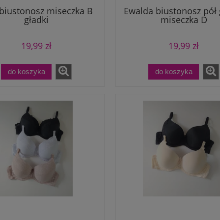
 biustonosz miseczka B
Ewalda biustonosz pół 
gładki
miseczka D
19,99 zł
19,99 zł
do koszyka
do koszyka