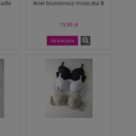
ładki
Ariel biustonosz miseczka B
19,99 zł
do koszyka