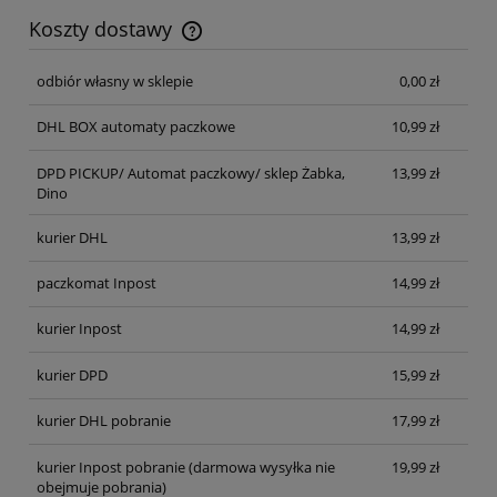
Koszty dostawy
Cena nie zawiera ewentualnych kosztów płatności
odbiór własny w sklepie
0,00 zł
DHL BOX automaty paczkowe
10,99 zł
DPD PICKUP/ Automat paczkowy/ sklep Żabka,
13,99 zł
Dino
kurier DHL
13,99 zł
paczkomat Inpost
14,99 zł
kurier Inpost
14,99 zł
kurier DPD
15,99 zł
kurier DHL pobranie
17,99 zł
kurier Inpost pobranie
(darmowa wysyłka nie
19,99 zł
obejmuje pobrania)