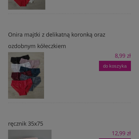
Onira majtki z delikatną koronką oraz
ozdobnym kółeczkiem
8,99 zł
do koszyka
ręcznik 35x75
12,99 zł