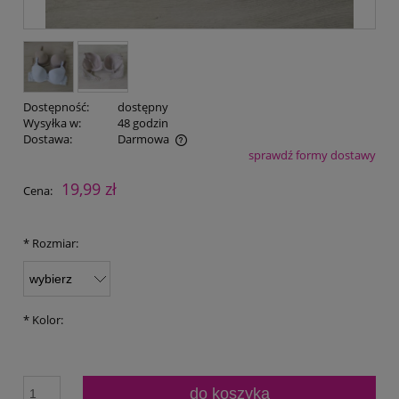
Dostępność:
dostępny
Wysyłka w:
48 godzin
Dostawa:
Darmowa
sprawdź formy dostawy
Cena nie zawiera ewentualnych kosztów płatności
19,99 zł
Cena:
*
Rozmiar:
*
Kolor:
do koszyka