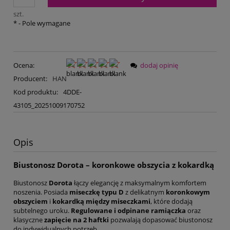
szt.
*
- Pole wymagane
Ocena:
dodaj opinię
Producent:
HAN
Kod produktu:
4DDE-
43105_20251009170752
Opis
Biustonosz Dorota – koronkowe obszycia z kokardką
Biustonosz
Dorota
łączy elegancję z maksymalnym komfortem
noszenia. Posiada
miseczkę typu D
z delikatnym
koronkowym
obszyciem
i
kokardką między miseczkami
, które dodają
subtelnego uroku.
Regulowane i odpinane ramiączka
oraz
klasyczne
zapięcie na 2 haftki
pozwalają dopasować biustonosz
do indywidualnych potrzeb.