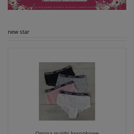
new star
Omina majtki koronkowe