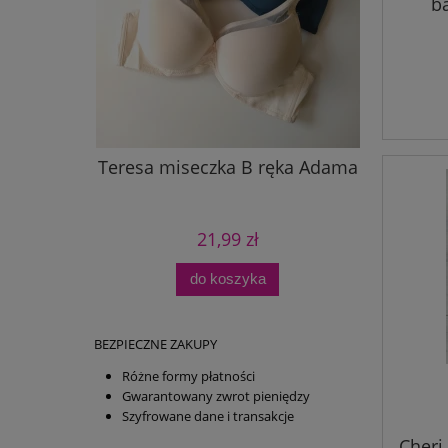
b
ka Adama
Teresa miseczka B ręka Adama
Poli bo
21,99 zł
do koszyka
BEZPIECZNE ZAKUPY
Różne formy płatności
Gwarantowany zwrot pieniędzy
Szyfrowane dane i transakcje
Cheri