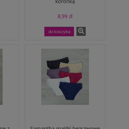
koronką
8,99 zł
do koszyka
Lola welurowe spodnie dresowe
z ozdobnym paskiem
29,99 zł
do koszyka
ne z
Samantha majtki bezszwowe