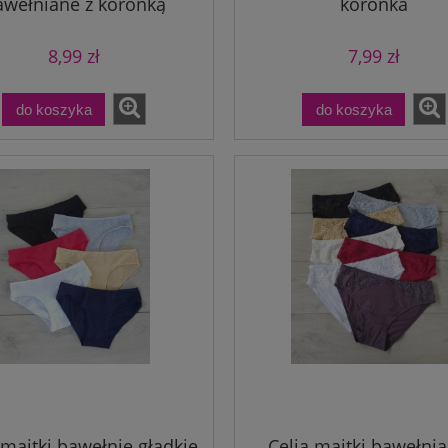
awełniane z koronką
koronka
8,99 zł
7,99 zł
do koszyka
do koszyka
kserki męskie gładkie
Rosa majtki koronkowe
bawełniane z kokardką
8,99 zł
9,99 zł
do koszyka
do koszyka
 majtki bawełnie gładkie
Celia majtki bawełnia