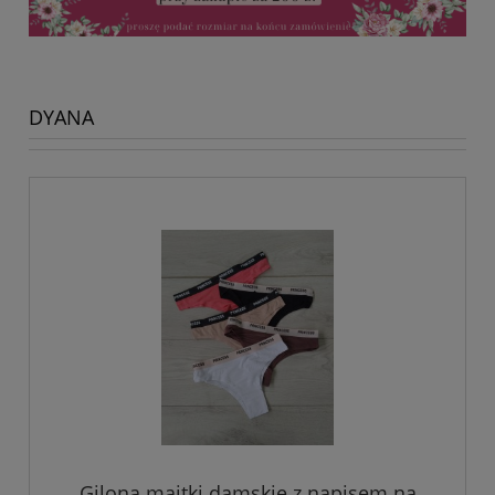
DYANA
Gilona majtki damskie z napisem na