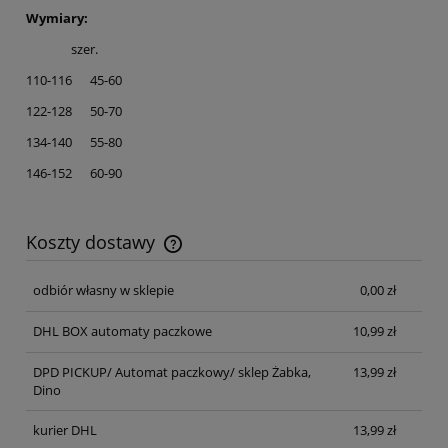
Wymiary:
szer.
110-116 45-60
122-128 50-70
134-140 55-80
146-152 60-90
Koszty dostawy
Cena nie zawiera ewentualnych kosztów płatności
odbiór własny w sklepie
0,00 zł
DHL BOX automaty paczkowe
10,99 zł
DPD PICKUP/ Automat paczkowy/ sklep Żabka,
13,99 zł
Dino
kurier DHL
13,99 zł