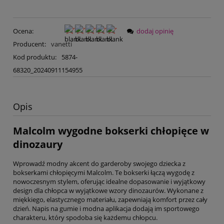
Ocena:
dodaj opinię
Producent:
vanetti
Kod produktu:
5874-
68320_20240911154955
Opis
Malcolm wygodne bokserki chłopięce w
dinozaury
Wprowadź modny akcent do garderoby swojego dziecka z
bokserkami chłopięcymi Malcolm. Te bokserki łączą wygodę z
nowoczesnym stylem, oferując idealne dopasowanie i wyjątkowy
design dla chłopca w wyjątkowe wzory dinozaurów. Wykonane z
miękkiego, elastycznego materiału, zapewniają komfort przez cały
dzień. Napis na gumie i modna aplikacja dodają im sportowego
charakteru, który spodoba się każdemu chłopcu.