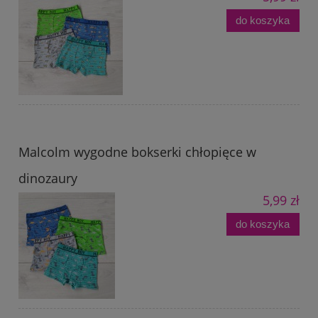
do koszyka
Malcolm wygodne bokserki chłopięce w
dinozaury
5,99 zł
do koszyka