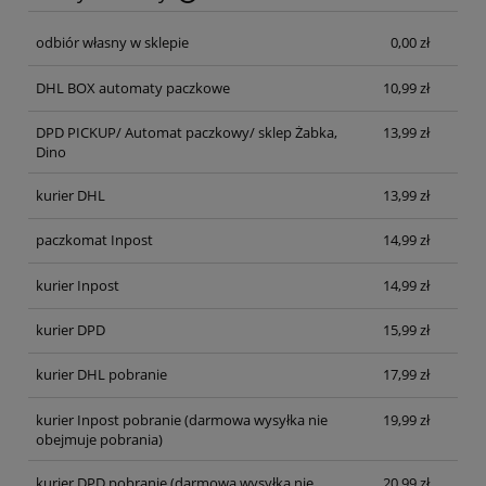
Cena nie zawiera ewentualnych kosztów płatności
odbiór własny w sklepie
0,00 zł
DHL BOX automaty paczkowe
10,99 zł
DPD PICKUP/ Automat paczkowy/ sklep Żabka,
13,99 zł
Dino
kurier DHL
13,99 zł
paczkomat Inpost
14,99 zł
kurier Inpost
14,99 zł
kurier DPD
15,99 zł
kurier DHL pobranie
17,99 zł
kurier Inpost pobranie
(darmowa wysyłka nie
19,99 zł
obejmuje pobrania)
kurier DPD pobranie
(darmowa wysyłka nie
20,99 zł