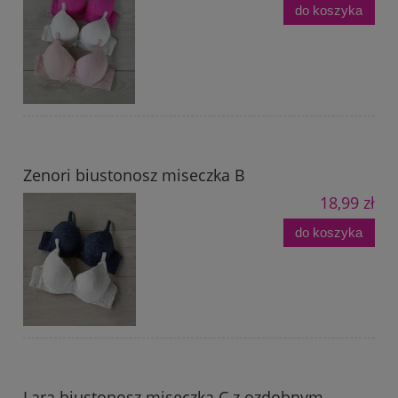
do koszyka
Zenori biustonosz miseczka B
18,99 zł
do koszyka
Lara biustonosz miseczka C z ozdobnym