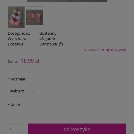
Dostępność:
dostępny
Wysyłka w:
48 godzin
Dostawa:
Darmowa
sprawdź formy dostawy
Cena nie zawiera ewentualnych kosztów płatności
18,99 zł
Cena:
*
Rozmiar:
*
Kolor:
do koszyka