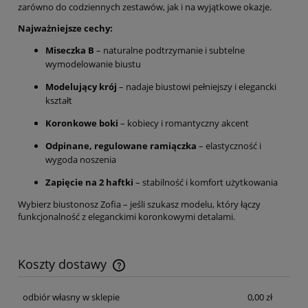
zarówno do codziennych zestawów, jak i na wyjątkowe okazje.
Najważniejsze cechy:
Miseczka B
– naturalne podtrzymanie i subtelne
wymodelowanie biustu
Modelujący krój
– nadaje biustowi pełniejszy i elegancki
kształt
Koronkowe boki
– kobiecy i romantyczny akcent
Odpinane, regulowane ramiączka
– elastyczność i
wygoda noszenia
Zapięcie na 2 haftki
– stabilność i komfort użytkowania
Wybierz biustonosz Zofia – jeśli szukasz modelu, który łączy
funkcjonalność z eleganckimi koronkowymi detalami.
Koszty dostawy
Cena nie zawiera ewentualnych kosztów płatności
odbiór własny w sklepie
0,00 zł