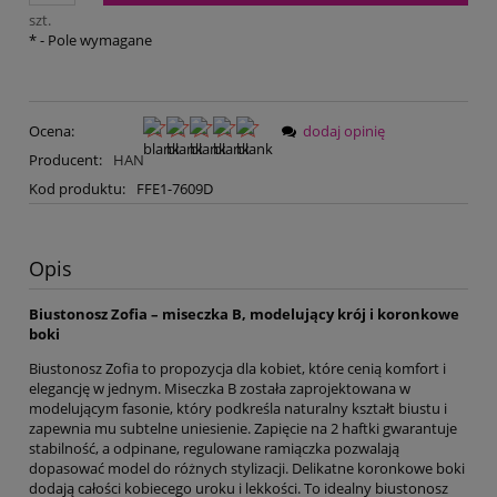
szt.
*
- Pole wymagane
Ocena:
dodaj opinię
Producent:
HAN
Kod produktu:
FFE1-7609D
Opis
Biustonosz Zofia – miseczka B, modelujący krój i koronkowe
boki
Biustonosz Zofia to propozycja dla kobiet, które cenią komfort i
elegancję w jednym. Miseczka B została zaprojektowana w
modelującym fasonie, który podkreśla naturalny kształt biustu i
zapewnia mu subtelne uniesienie. Zapięcie na 2 haftki gwarantuje
stabilność, a odpinane, regulowane ramiączka pozwalają
dopasować model do różnych stylizacji. Delikatne koronkowe boki
dodają całości kobiecego uroku i lekkości. To idealny biustonosz