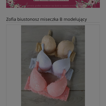
Zofia biustonosz miseczka B modelujący