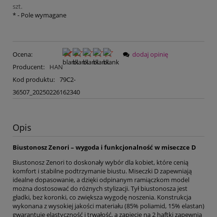
szt.
*
- Pole wymagane
Ocena:
dodaj opinię
Producent:
HAN
Kod produktu:
79C2-
36507_20250226162340
Opis
Biustonosz Zenori – wygoda i funkcjonalność w miseczce D
Biustonosz Zenori to doskonały wybór dla kobiet, które cenią
komfort i stabilne podtrzymanie biustu. Miseczki D zapewniają
idealne dopasowanie, a dzięki odpinanym ramiączkom model
można dostosować do różnych stylizacji. Tył biustonosza jest
gładki, bez koronki, co zwiększa wygodę noszenia. Konstrukcja
wykonana z wysokiej jakości materiału (85% poliamid, 15% elastan)
gwarantuje elastyczność i trwałość, a zapięcie na 2 haftki zapewnia