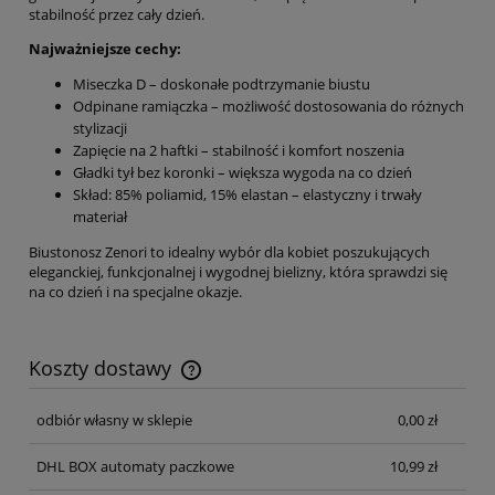
stabilność przez cały dzień.
Najważniejsze cechy:
Miseczka D – doskonałe podtrzymanie biustu
Odpinane ramiączka – możliwość dostosowania do różnych
stylizacji
Zapięcie na 2 haftki – stabilność i komfort noszenia
Gładki tył bez koronki – większa wygoda na co dzień
Skład: 85% poliamid, 15% elastan – elastyczny i trwały
materiał
Biustonosz Zenori to idealny wybór dla kobiet poszukujących
eleganckiej, funkcjonalnej i wygodnej bielizny, która sprawdzi się
na co dzień i na specjalne okazje.
Koszty dostawy
Cena nie zawiera ewentualnych kosztów płatności
odbiór własny w sklepie
0,00 zł
DHL BOX automaty paczkowe
10,99 zł