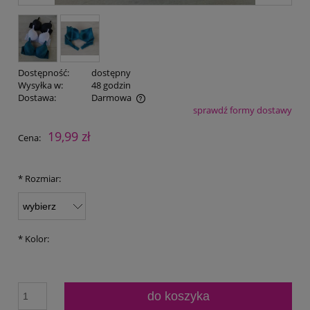
Dostępność:
dostępny
Wysyłka w:
48 godzin
Dostawa:
Darmowa
sprawdź formy dostawy
Cena nie zawiera ewentualnych kosztów płatności
19,99 zł
Cena:
*
Rozmiar:
*
Kolor:
do koszyka