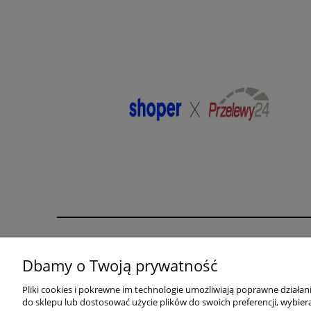
Pomoc
Moje konto
Dbamy o Twoją prywatność
karta rabatowa
Twoje zamówienia
Pliki cookies i pokrewne im technologie umożliwiają poprawne działa
biustonosz gratis
Ustawienia konta
do sklepu lub dostosować użycie plików do swoich preferencji, wybiera
Zwroty i reklamacje