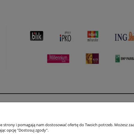
Płatności i dostawa
Informacje
Formy płatności
Polityka prywatno
nie strony i pomagają nam dostosować ofertę do Twoich potrzeb. Możesz zaa
Czas i koszty dostawy
Jak kupować?
jąc opcję "Dostosuj zgody".
Czas realizacji zamówienia
Regulamin