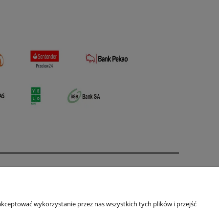
O nas
ści
Kontakt i dane firmy
kceptować wykorzystanie przez nas wszystkich tych plików i przejść
Primas
ul. Jagiellońska 16