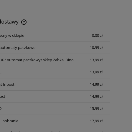
 dostawy
asny w sklepie
0,00 zł
Cena nie zawiera ewentualnych kosztów
płatności
automaty paczkowe
10,99 zł
P/ Automat paczkowy/ sklep Żabka, Dino
13,99 zł
L
13,99 zł
t Inpost
14,99 zł
ost
14,99 zł
D
15,99 zł
L pobranie
17,99 zł