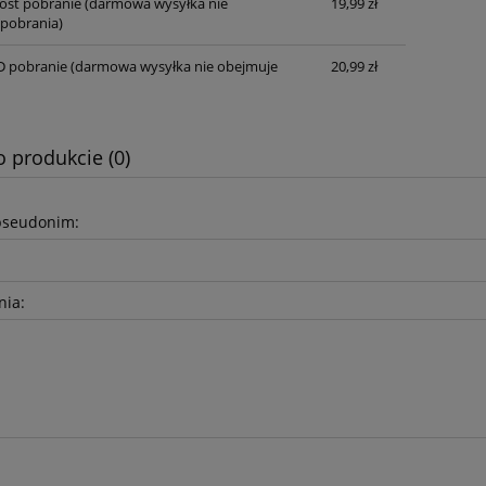
post pobranie
(darmowa wysyłka nie
19,99 zł
pobrania)
D pobranie
(darmowa wysyłka nie obejmuje
20,99 zł
o produkcie (0)
pseudonim:
nia: