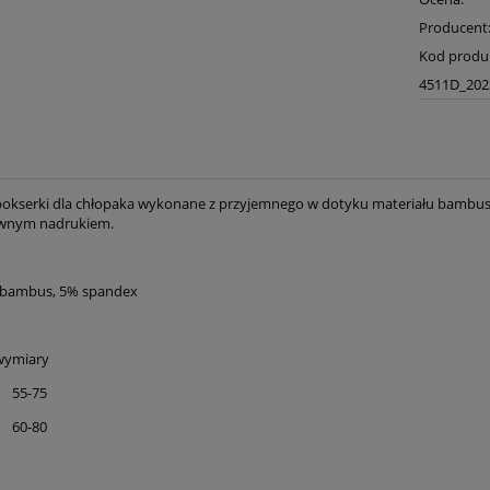
Producent
Kod produ
4511D_202
kserki dla chłopaka wykonane z przyjemnego w dotyku materiału bambusow
ownym nadrukiem.
% bambus, 5% spandex
ary
 55-75
 60-80