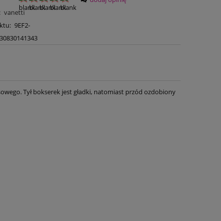
:
vanetti
ktu:
9EF2-
30830141343
ego. Tył bokserek jest gładki, natomiast przód ozdobiony