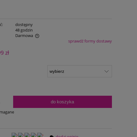
ć:
dostępny
:
48 godzin
Darmowa
sprawdź formy dostawy
ualnych kosztów
99 zł
do koszyka
.
ymagane
dodaj opinię