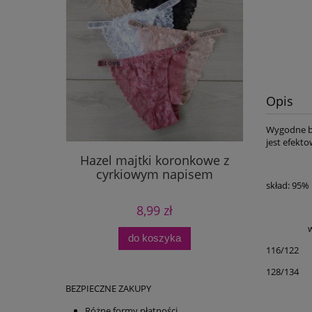
Opis
Wygodne bo
jest efekt
Hazel majtki koronkowe z
cyrkiowym napisem
skład: 95
8,99 zł
wymi
do koszyka
116/122
128/134
BEZPIECZNE ZAKUPY
Różne formy płatności