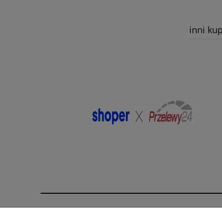
inni kup
Pomoc
Moje konto