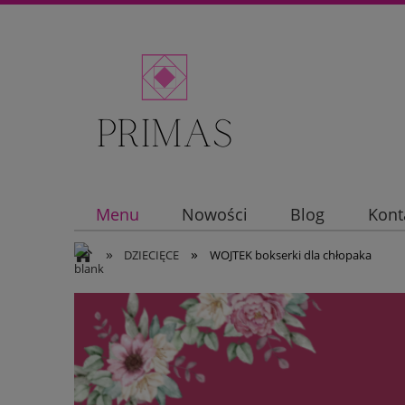
Menu
Nowości
Blog
Kont
»
»
DZIECIĘCE
WOJTEK bokserki dla chłopaka