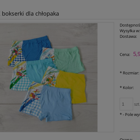
bokserki dla chłopaka
Dostępnoś
Wysyłka w
Dostawa:
Cena nie zawiera ewent
5,
Cena:
płatności
*
Rozmiar:
*
Kolor:
szt
*
- Pole w
Ocena: