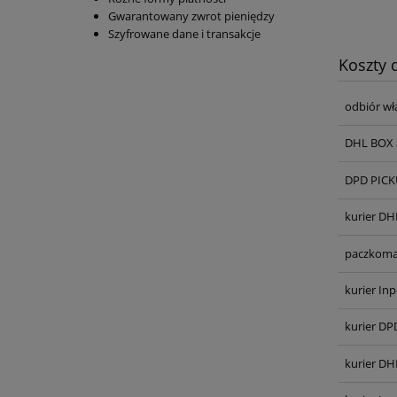
Gwarantowany zwrot pieniędzy
Szyfrowane dane i transakcje
Koszty
odbiór wł
DHL BOX 
DPD PICKU
kurier DH
paczkoma
kurier Inp
kurier DP
kurier DH