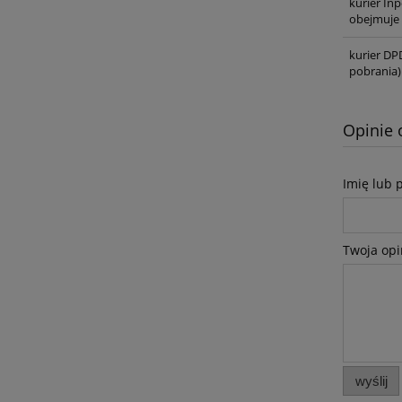
kurier In
obejmuje 
kurier DP
pobrania)
Opinie 
Imię lub 
Twoja opi
wyślij