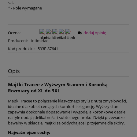
szt.
*
- Pole wymagane
Ocena:
dodaj opinię
Producent:
intimidao
Kod produktu:
593F-87641
Opis
Majtki Tracee z Wyższym Stanem i Koronką –
Rozmiary od XL do 3XL
Majtki Tracee to połączenie klasycznego stylu z nutą zmysłowości,
idealne dla kobiet ceniących komfort i elegancję. Wyższy stan
zapewnia doskonałe dopasowanie i wygodę, a koronkowe detale
na tyle dodają delikatności i subtelnego uroku. Dzięki przewadze
bawełny w składzie, majtki są oddychające i przyjemne dla skóry.
Najważniejsze cechy: