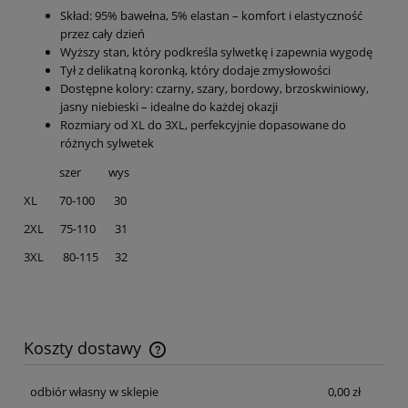
Skład: 95% bawełna, 5% elastan – komfort i elastyczność
przez cały dzień
Wyższy stan, który podkreśla sylwetkę i zapewnia wygodę
Tył z delikatną koronką, który dodaje zmysłowości
Dostępne kolory: czarny, szary, bordowy, brzoskwiniowy,
jasny niebieski – idealne do każdej okazji
Rozmiary od XL do 3XL, perfekcyjnie dopasowane do
różnych sylwetek
szer wys
XL 70-100 30
2XL 75-110 31
3XL 80-115 32
Koszty dostawy
Cena nie zawiera ewentualnych kosztów płatności
odbiór własny w sklepie
0,00 zł