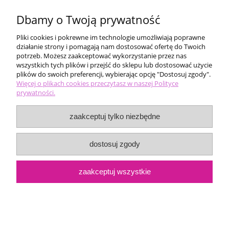
Dbamy o Twoją prywatność
Pliki cookies i pokrewne im technologie umożliwiają poprawne
działanie strony i pomagają nam dostosować ofertę do Twoich
potrzeb. Możesz zaakceptować wykorzystanie przez nas
wszystkich tych plików i przejść do sklepu lub dostosować użycie
plików do swoich preferencji, wybierając opcję "Dostosuj zgody".
Pomoc
Więcej o plikach cookies przeczytasz w naszej Polityce
prywatności.
Moje konto
zaakceptuj tylko niezbędne
Płatności i dostawa
dostosuj zgody
Informacje
zaakceptuj wszystkie
O nas
pokaż pełną wersję strony
Sklep internetowy Shoper.pl