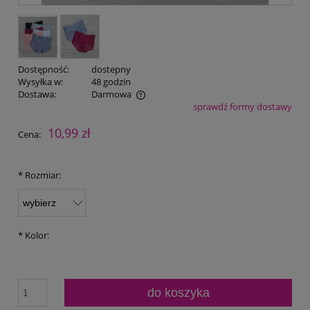
Dostępność:
dostepny
Wysyłka w:
48 godzin
Dostawa:
Darmowa
sprawdź formy dostawy
Cena nie zawiera ewentualnych kosztów płatności
10,99 zł
Cena:
*
Rozmiar:
*
Kolor:
do koszyka