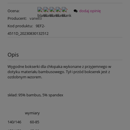
Ocena:
dodaj opinię
Producent:
vanetti
Kod produktu:
9EF2-
4511D_20230830132512
Opis
Wygodne bokserki dla chłopaka wykonane z przyjemnego w
dotyku materiału bambusowego. Tył i przód bokserek jest z
ozdobnym wzorem.
skład: 95% bambus, 5% spandex
wymiary
140/146 60-85