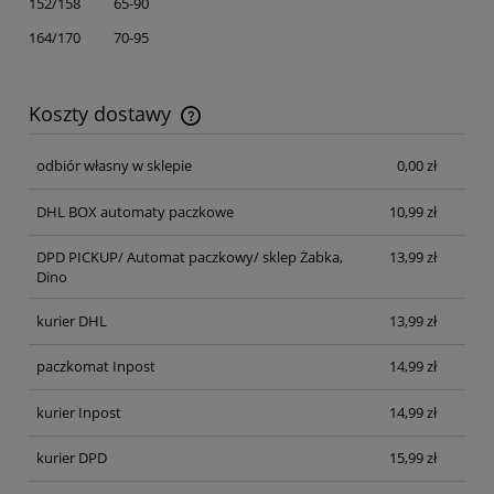
152/158 65-90
164/170 70-95
Koszty dostawy
Cena nie zawiera ewentualnych kosztów płatności
odbiór własny w sklepie
0,00 zł
DHL BOX automaty paczkowe
10,99 zł
DPD PICKUP/ Automat paczkowy/ sklep Żabka,
13,99 zł
Dino
kurier DHL
13,99 zł
paczkomat Inpost
14,99 zł
kurier Inpost
14,99 zł
kurier DPD
15,99 zł