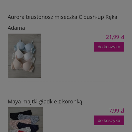
Aurora biustonosz miseczka C push-up Ręka
Adama
21,99 zł
do koszyka
Maya majtki gładkie z koronką
7,99 zł
do koszyka