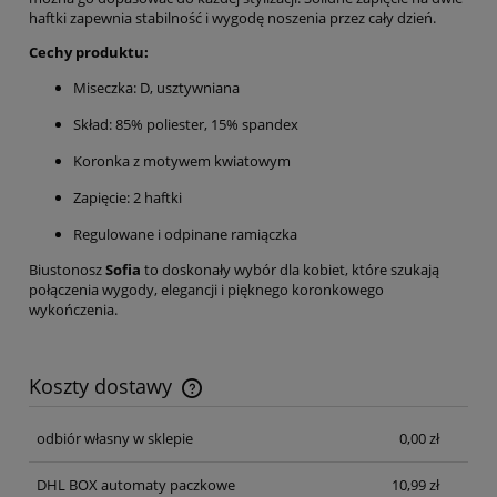
haftki zapewnia stabilność i wygodę noszenia przez cały dzień.
Cechy produktu:
Miseczka: D, usztywniana
Skład: 85% poliester, 15% spandex
Koronka z motywem kwiatowym
Zapięcie: 2 haftki
Regulowane i odpinane ramiączka
Biustonosz
Sofia
to doskonały wybór dla kobiet, które szukają
połączenia wygody, elegancji i pięknego koronkowego
wykończenia.
Koszty dostawy
Cena nie zawiera ewentualnych kosztów płatności
odbiór własny w sklepie
0,00 zł
DHL BOX automaty paczkowe
10,99 zł