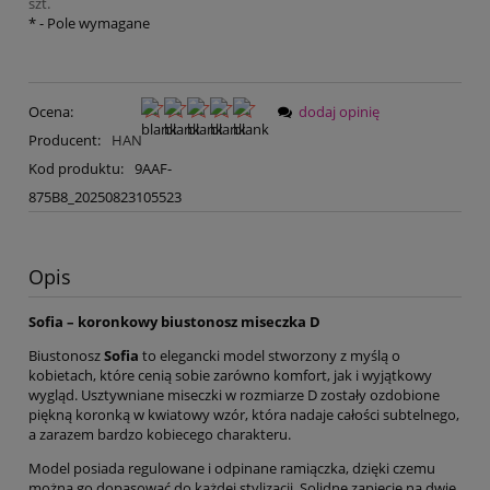
szt.
*
- Pole wymagane
Ocena:
dodaj opinię
Producent:
HAN
Kod produktu:
9AAF-
875B8_20250823105523
Opis
Sofia – koronkowy biustonosz miseczka D
Biustonosz
Sofia
to elegancki model stworzony z myślą o
kobietach, które cenią sobie zarówno komfort, jak i wyjątkowy
wygląd. Usztywniane miseczki w rozmiarze D zostały ozdobione
piękną koronką w kwiatowy wzór, która nadaje całości subtelnego,
a zarazem bardzo kobiecego charakteru.
Model posiada regulowane i odpinane ramiączka, dzięki czemu
można go dopasować do każdej stylizacji. Solidne zapięcie na dwie