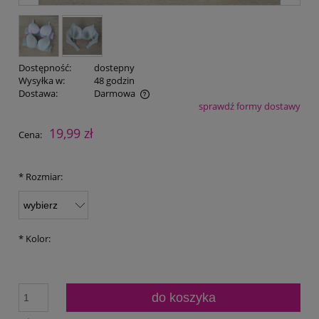
Dostępność:
dostepny
Wysyłka w:
48 godzin
Dostawa:
Darmowa
sprawdź formy dostawy
Cena nie zawiera ewentualnych kosztów płatności
19,99 zł
Cena:
*
Rozmiar:
*
Kolor:
do koszyka