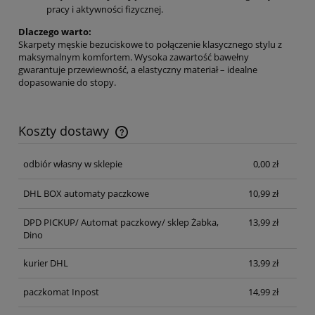
pracy i aktywności fizycznej.
Dlaczego warto:
Skarpety męskie bezuciskowe to połączenie klasycznego stylu z
maksymalnym komfortem. Wysoka zawartość bawełny
gwarantuje przewiewność, a elastyczny materiał – idealne
dopasowanie do stopy.
Koszty dostawy
Cena nie zawiera ewentualnych kosztów płatności
odbiór własny w sklepie
0,00 zł
DHL BOX automaty paczkowe
10,99 zł
DPD PICKUP/ Automat paczkowy/ sklep Żabka,
13,99 zł
Dino
kurier DHL
13,99 zł
paczkomat Inpost
14,99 zł