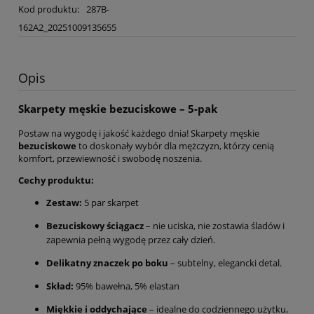
Kod produktu:
287B-
162A2_20251009135655
Opis
Skarpety męskie bezuciskowe – 5-pak
Postaw na wygodę i jakość każdego dnia! Skarpety męskie
bezuciskowe
to doskonały wybór dla mężczyzn, którzy cenią
komfort, przewiewność i swobodę noszenia.
Cechy produktu:
Zestaw:
5 par skarpet
Bezuciskowy ściągacz
– nie uciska, nie zostawia śladów i
zapewnia pełną wygodę przez cały dzień.
Delikatny znaczek po boku
– subtelny, elegancki detal.
Skład:
95% bawełna, 5% elastan
Miękkie i oddychające
– idealne do codziennego użytku,