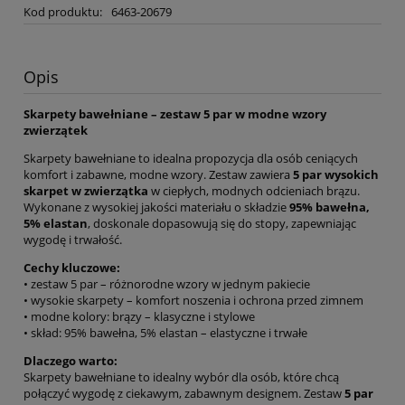
Kod produktu:
6463-20679
Opis
Skarpety bawełniane – zestaw 5 par w modne wzory
zwierzątek
Skarpety bawełniane to idealna propozycja dla osób ceniących
komfort i zabawne, modne wzory. Zestaw zawiera
5 par wysokich
skarpet w zwierzątka
w ciepłych, modnych odcieniach brązu.
Wykonane z wysokiej jakości materiału o składzie
95% bawełna,
5% elastan
, doskonale dopasowują się do stopy, zapewniając
wygodę i trwałość.
Cechy kluczowe:
• zestaw 5 par – różnorodne wzory w jednym pakiecie
• wysokie skarpety – komfort noszenia i ochrona przed zimnem
• modne kolory: brązy – klasyczne i stylowe
• skład: 95% bawełna, 5% elastan – elastyczne i trwałe
Dlaczego warto:
Skarpety bawełniane to idealny wybór dla osób, które chcą
połączyć wygodę z ciekawym, zabawnym designem. Zestaw
5 par