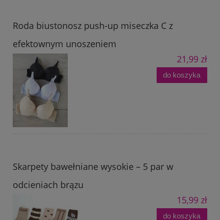
Roda biustonosz push-up miseczka C z
efektownym unoszeniem
21,99 zł
do koszyka
Skarpety bawełniane wysokie – 5 par w
odcieniach brązu
15,99 zł
do koszyka