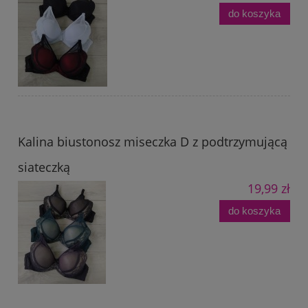
do koszyka
Kalina biustonosz miseczka D z podtrzymującą
siateczką
19,99 zł
do koszyka