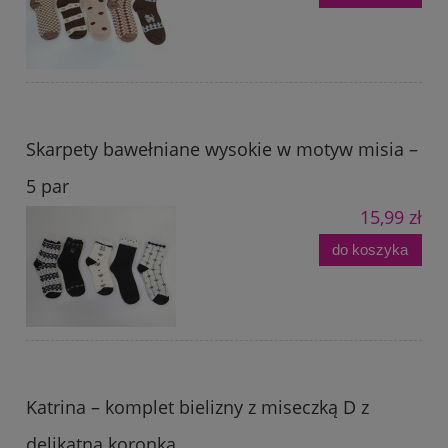
Skarpety bawełniane wysokie w motyw misia –
5 par
15,99 zł
do koszyka
Katrina – komplet bielizny z miseczką D z
delikatną koronką