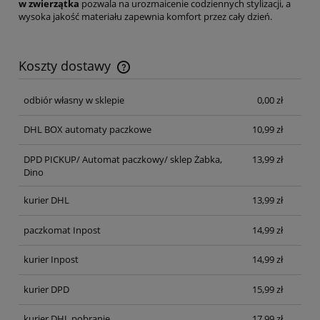
w zwierzątka
pozwala na urozmaicenie codziennych stylizacji, a
wysoka jakość materiału zapewnia komfort przez cały dzień.
Koszty dostawy
Cena nie zawiera ewentualnych kosztów płatności
odbiór własny w sklepie
0,00 zł
DHL BOX automaty paczkowe
10,99 zł
DPD PICKUP/ Automat paczkowy/ sklep Żabka,
13,99 zł
Dino
kurier DHL
13,99 zł
paczkomat Inpost
14,99 zł
kurier Inpost
14,99 zł
kurier DPD
15,99 zł
kurier DHL pobranie
17,99 zł