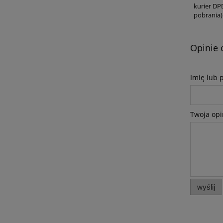
kurier DP
pobrania)
Opinie 
Imię lub 
Twoja opi
wyślij