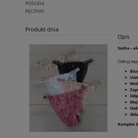
POŚCIELE
RĘCZNIKI
Produkt dnia
Opis
Sasha – e
Odkryj wy
Biu
Usz
Wzó
Zapi
Odp
Maj
Ozd
Skł
Komplet 