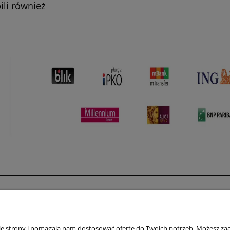
ili również
Płatności i dostawa
Informacje
Formy płatności
Polityka prywatno
nie strony i pomagają nam dostosować ofertę do Twoich potrzeb. Możesz zaa