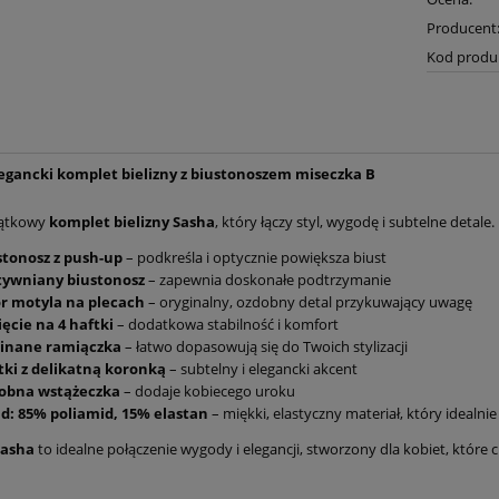
Producent
Kod produ
legancki komplet bielizny z biustonoszem miseczka B
jątkowy
komplet bielizny Sasha
, który łączy styl, wygodę i subtelne detale.
stonosz z push-up
– podkreśla i optycznie powiększa biust
tywniany biustonosz
– zapewnia doskonałe podtrzymanie
r motyla na plecach
– oryginalny, ozdobny detal przykuwający uwagę
ęcie na 4 haftki
– dodatkowa stabilność i komfort
inane ramiączka
– łatwo dopasowują się do Twoich stylizacji
tki z delikatną koronką
– subtelny i elegancki akcent
obna wstążeczka
– dodaje kobiecego uroku
ad: 85% poliamid, 15% elastan
– miękki, elastyczny materiał, który idealni
Sasha
to idealne połączenie wygody i elegancji, stworzony dla kobiet, które 