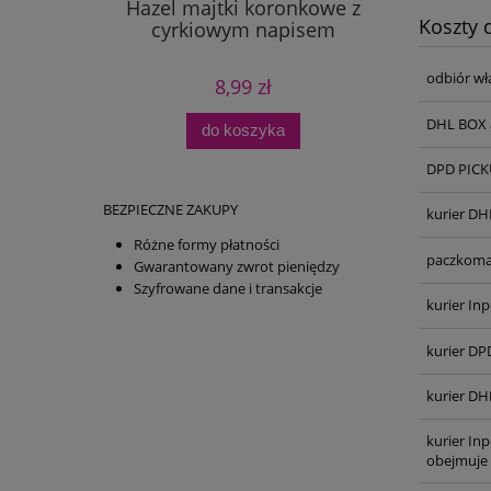
Hazel majtki koronkowe z
Koszty
cyrkiowym napisem
odbiór wł
8,99 zł
DHL BOX 
do koszyka
DPD PICKU
BEZPIECZNE ZAKUPY
kurier DH
Różne formy płatności
paczkoma
Gwarantowany zwrot pieniędzy
Szyfrowane dane i transakcje
kurier Inp
kurier DP
kurier DH
kurier In
obejmuje 