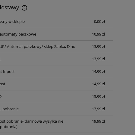
 dostawy
asny w sklepie
0,00 zł
Cena nie zawiera ewentualnych kosztów
płatności
automaty paczkowe
10,99 zł
P/ Automat paczkowy/ sklep Żabka, Dino
13,99 zł
L
13,99 zł
t Inpost
14,99 zł
ost
14,99 zł
D
15,99 zł
L pobranie
17,99 zł
post pobranie
(darmowa wysyłka nie
19,99 zł
pobrania)