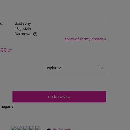
ć:
dostępny
:
48 godzin
Darmowa
sprawdź formy dostawy
ualnych kosztów
,99 zł
do koszyka
.
ymagane
dodaj opinię