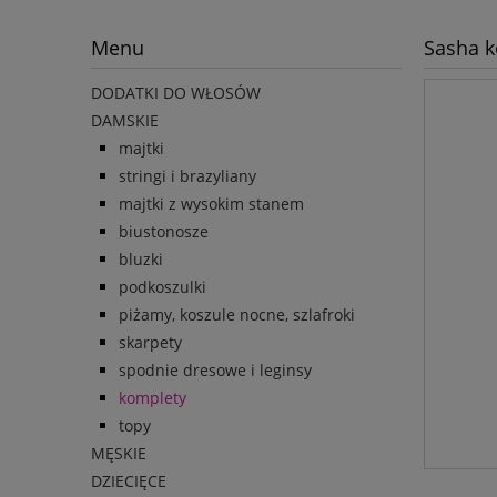
Menu
Sasha k
DODATKI DO WŁOSÓW
DAMSKIE
majtki
stringi i brazyliany
majtki z wysokim stanem
biustonosze
bluzki
podkoszulki
piżamy, koszule nocne, szlafroki
skarpety
spodnie dresowe i leginsy
komplety
topy
MĘSKIE
DZIECIĘCE