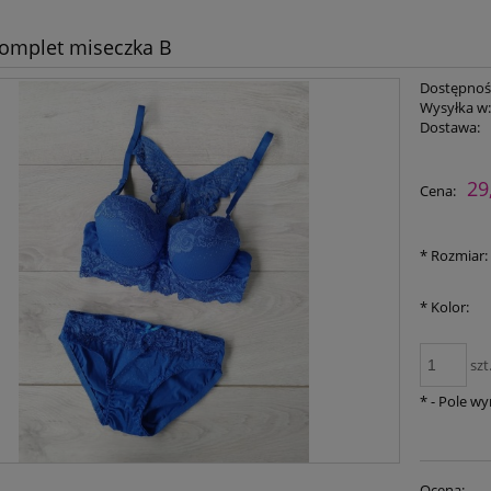
omplet miseczka B
Dostępnoś
Wysyłka w
Dostawa:
Cena nie zawiera ewent
29
Cena:
płatności
*
Rozmiar:
*
Kolor:
szt
*
- Pole w
Ocena: