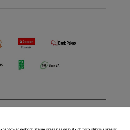
O nas
ści
Kontakt i dane firmy
kceptować wykorzystanie przez nas wszystkich tych plików i przejść