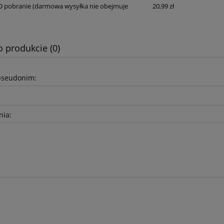
D pobranie
(darmowa wysyłka nie obejmuje
20,99 zł
o produkcie (0)
pseudonim:
nia: