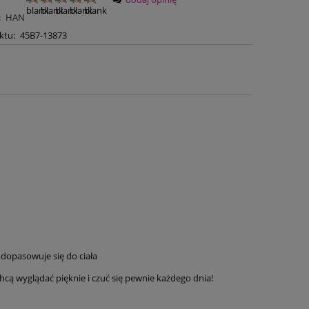
:
HAN
ktu:
45B7-13873
e dopasowuje się do ciała
chcą wyglądać pięknie i czuć się pewnie każdego dnia!