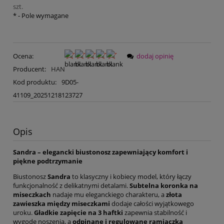
szt.
*
- Pole wymagane
Ocena:
dodaj opinię
Producent:
HAN
Kod produktu:
9D05-
41109_20251218123727
Opis
Sandra – elegancki biustonosz zapewniający komfort i
piękne podtrzymanie
Biustonosz
Sandra
to klasyczny i kobiecy model, który łączy
funkcjonalność z delikatnymi detalami.
Subtelna koronka na
miseczkach
nadaje mu eleganckiego charakteru, a
złota
zawieszka między miseczkami
dodaje całości wyjątkowego
uroku.
Gładkie zapięcie na 3 haftki
zapewnia stabilność i
wygodę noszenia, a
odpinane i regulowane ramiączka