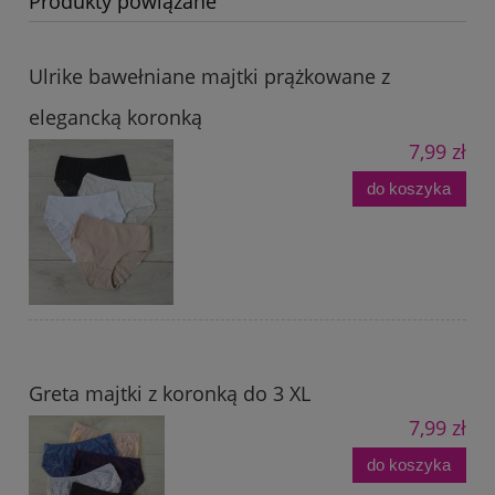
Produkty powiązane
Ulrike bawełniane majtki prążkowane z
elegancką koronką
7,99 zł
do koszyka
Greta majtki z koronką do 3 XL
7,99 zł
do koszyka