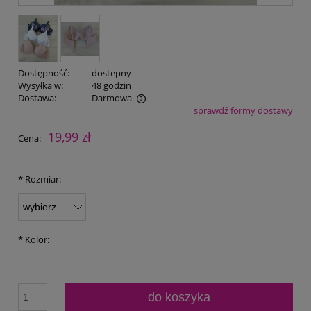
Dostępność:
dostepny
Wysyłka w:
48 godzin
Dostawa:
Darmowa
sprawdź formy dostawy
Cena nie zawiera ewentualnych kosztów płatności
19,99 zł
Cena:
*
Rozmiar:
*
Kolor:
do koszyka