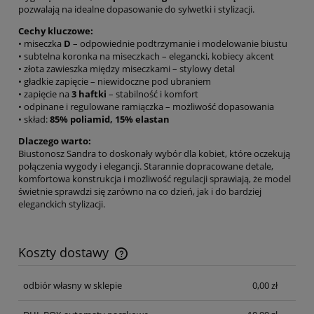
pozwalają na idealne dopasowanie do sylwetki i stylizacji.
Cechy kluczowe:
• miseczka
D
– odpowiednie podtrzymanie i modelowanie biustu
• subtelna koronka na miseczkach – elegancki, kobiecy akcent
• złota zawieszka między miseczkami – stylowy detal
• gładkie zapięcie – niewidoczne pod ubraniem
• zapięcie na
3 haftki
– stabilność i komfort
• odpinane i regulowane ramiączka – możliwość dopasowania
• skład:
85% poliamid, 15% elastan
Dlaczego warto:
Biustonosz Sandra to doskonały wybór dla kobiet, które oczekują
połączenia wygody i elegancji. Starannie dopracowane detale,
komfortowa konstrukcja i możliwość regulacji sprawiają, że model
świetnie sprawdzi się zarówno na co dzień, jak i do bardziej
eleganckich stylizacji.
Koszty dostawy
Cena nie zawiera ewentualnych kosztów płatności
odbiór własny w sklepie
0,00 zł