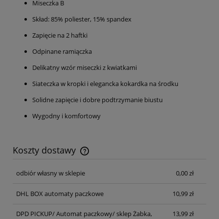
Miseczka B
Skład: 85% poliester, 15% spandex
Zapięcie na 2 haftki
Odpinane ramiączka
Delikatny wzór miseczki z kwiatkami
Siateczka w kropki i elegancka kokardka na środku
Solidne zapięcie i dobre podtrzymanie biustu
Wygodny i komfortowy
Koszty dostawy
Cena nie zawiera ewentualnych kosztów płatności
odbiór własny w sklepie
0,00 zł
DHL BOX automaty paczkowe
10,99 zł
DPD PICKUP/ Automat paczkowy/ sklep Żabka,
13,99 zł