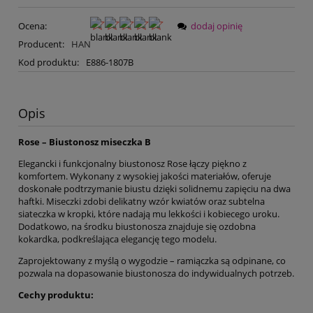
Ocena:
dodaj opinię
Producent:
HAN
Kod produktu:
E886-1807B
Opis
Rose – Biustonosz miseczka B
Elegancki i funkcjonalny biustonosz Rose łączy piękno z
komfortem. Wykonany z wysokiej jakości materiałów, oferuje
doskonałe podtrzymanie biustu dzięki solidnemu zapięciu na dwa
haftki. Miseczki zdobi delikatny wzór kwiatów oraz subtelna
siateczka w kropki, które nadają mu lekkości i kobiecego uroku.
Dodatkowo, na środku biustonosza znajduje się ozdobna
kokardka, podkreślająca elegancję tego modelu.
Zaprojektowany z myślą o wygodzie – ramiączka są odpinane, co
pozwala na dopasowanie biustonosza do indywidualnych potrzeb.
Cechy produktu: