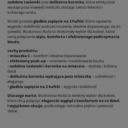
ozdobne tasiemki
oraz
delikatna koronka
, która estetycznie
wystaje poza krawędź miseczki, dodając całości lekkości i
kobiecego uroku.
Model posiada
gładkie zapięcie na 2 haftki
, które zapewnia
wygodę i stabilność podczas noszenia, idealnie dopasowując się do
sylwetki. Biustonosz Roda to doskonały wybór dla kobiet, które
cenią połączenie
stylu, komfortu i efektownego podtrzymania
biustu
.
cechy produktu:
•
miseczka C
– komfort i idealne dopasowanie
•
efektowny push-up
– uniesienie i modelowanie biustu
•
ozdobne tasiemki i koronka na miseczce
– stylowy i kobiecy
detal
•
delikatna koronka wystająca poza miseczkę
– subtelność i
elegancja
•
gładkie zapięcie na 2 haftki
– wygoda i stabilność
Dlaczego warto:
Biustonosz Roda to świetny wybór dla kobiet,
które chcą połączyć
elegancki wygląd z komfortem na co dzień
i wyjątkowe okazje
, podkreślając naturalne piękno i pewność
siebie.