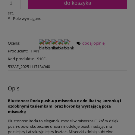
do koszyka
szt.
*
- Pole wymagane
Ocena:
dodaj opinię
Producent:
HAN
Kod produktu:
910E-
532AE_20251117134940
Opis
Biustonosz Roda push-up miseczka c z delikatną koronką i
ozdobnymi tasiemkami oraz koronką wystającą poza
miseczkę
Biustonosz Roda to elegancki model w miseczce C, który dzięki
push-upowi skutecznie unosi i modeluje biust, nadając mu
pełniejszy i atrakcyjniejszy kształt. Miseczki zdobią subtelne