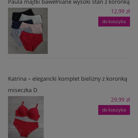
Paula majtki bawełniane wysoki stan z koronką
12,99 zł
do koszyka
Katrina – elegancki komplet bielizny z koronką
miseczka D
29,99 zł
do koszyka