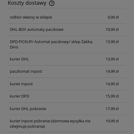
Koszty dostawy
Cena nie zawiera ewentualnych kosztów płatności
odbiór własny w sklepie
0,00 zł
DHL BOX automaty paczkowe
10,99 zł
DPD PICKUP/ Automat paczkowy/ sklep Żabka,
13,99 zł
Dino
kurier DHL
13,99 zł
paczkomat Inpost
14,99 zł
kurier Inpost
14,99 zł
kurier DPD
15,99 zł
kurier DHL pobranie
17,99 zł
kurier Inpost pobranie
(darmowa wysyłka nie
19,99 zł
obejmuje pobrania)