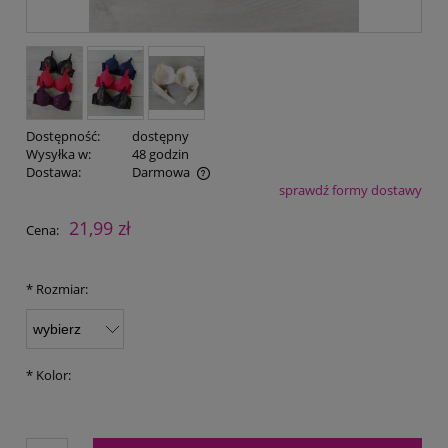
Dostępność:
dostępny
Wysyłka w:
48 godzin
Dostawa:
Darmowa
sprawdź formy dostawy
Cena nie zawiera ewentualnych kosztów płatności
21,99 zł
Cena:
*
Rozmiar:
*
Kolor: