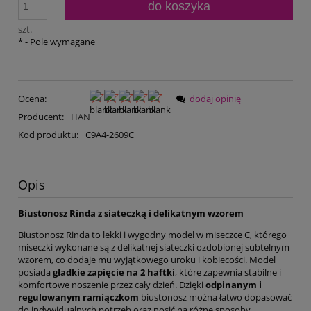
do koszyka
szt.
*
- Pole wymagane
Ocena:
dodaj opinię
Producent:
HAN
Kod produktu:
C9A4-2609C
Opis
Biustonosz Rinda z siateczką i delikatnym wzorem
Biustonosz Rinda to lekki i wygodny model w miseczce C, którego
miseczki wykonane są z delikatnej siateczki ozdobionej subtelnym
wzorem, co dodaje mu wyjątkowego uroku i kobiecości. Model
posiada
gładkie zapięcie na 2 haftki
, które zapewnia stabilne i
komfortowe noszenie przez cały dzień. Dzięki
odpinanym i
regulowanym ramiączkom
biustonosz można łatwo dopasować
do indywidualnych potrzeb oraz nosić na różne sposoby.