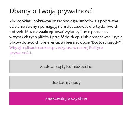
Dbamy o Twoją prywatność
Pliki cookies i pokrewne im technologie umożliwiają poprawne
działanie strony i pomagają nam dostosować ofertę do Twoich
potrzeb. Możesz zaakceptować wykorzystanie przez nas
wszystkich tych plików i przejść do sklepu lub dostosować użycie
plików do swoich preferencji, wybierając opcję "Dostosuj zgody".
Pomoc
Więcej o plikach cookies przeczytasz w naszej Polityce
prywatności.
Moje konto
zaakceptuj tylko niezbędne
Płatności i dostawa
dostosuj zgody
Informacje
zaakceptuj wszystkie
O nas
pokaż pełną wersję strony
Sklep internetowy Shoper.pl