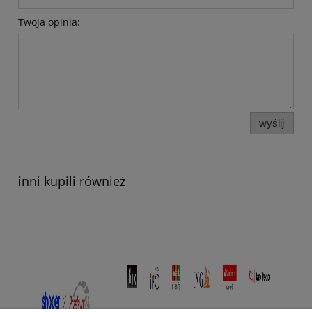
Twoja opinia:
wyślij
inni kupili również