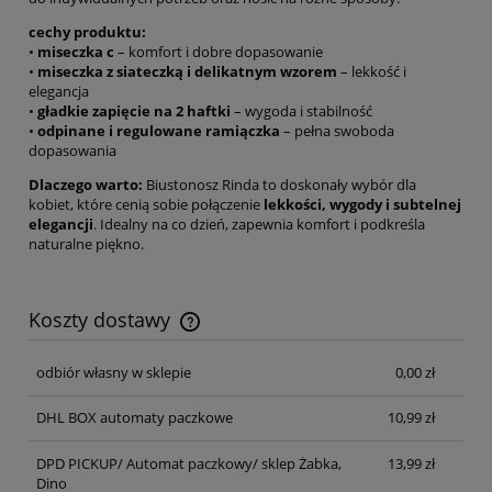
cechy produktu:
•
miseczka c
– komfort i dobre dopasowanie
•
miseczka z siateczką i delikatnym wzorem
– lekkość i
elegancja
•
gładkie zapięcie na 2 haftki
– wygoda i stabilność
•
odpinane i regulowane ramiączka
– pełna swoboda
dopasowania
Dlaczego warto:
Biustonosz Rinda to doskonały wybór dla
kobiet, które cenią sobie połączenie
lekkości, wygody i subtelnej
elegancji
. Idealny na co dzień, zapewnia komfort i podkreśla
naturalne piękno.
Koszty dostawy
Cena nie zawiera ewentualnych kosztów płatności
odbiór własny w sklepie
0,00 zł
DHL BOX automaty paczkowe
10,99 zł
DPD PICKUP/ Automat paczkowy/ sklep Żabka,
13,99 zł
Dino