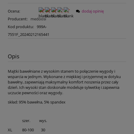
Ocena:
dodaj opinię
Producent:
medoosi
Kod produktu:
999A-
7551F_20240212165441
Opis
Majtki bawełniane z wysokim stanem to połączenie wygody i
wsparcia w jednym. Wykonane z miękkiej i przyjemnej w dotyku
bawełny, zapewniają maksymalny komfort noszenia przez cały
dzień. Ich wysoki stan doskonale modeluje sylwetkę i zapewnia
uczucie pewności oraz wygody.
skład: 95% bawełna, 5% spandex
szer. wys.
XL 80-100 30