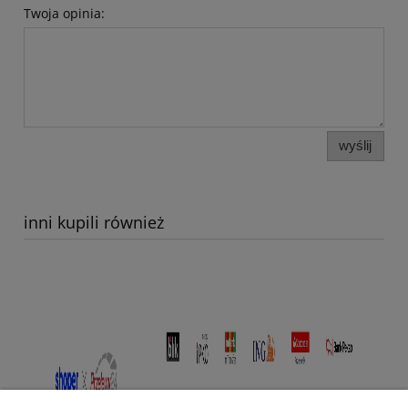
Twoja opinia:
wyślij
inni kupili również