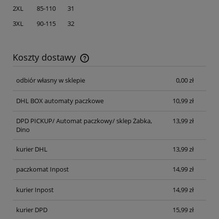
2XL 85-110 31
3XL 90-115 32
Koszty dostawy
Cena nie zawiera ewentualnych kosztów płatności
odbiór własny w sklepie
0,00 zł
DHL BOX automaty paczkowe
10,99 zł
DPD PICKUP/ Automat paczkowy/ sklep Żabka,
13,99 zł
Dino
kurier DHL
13,99 zł
paczkomat Inpost
14,99 zł
kurier Inpost
14,99 zł
kurier DPD
15,99 zł