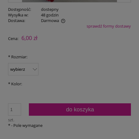
Dostępność:
dostepny
Wysyłka w:
48 godzin
Dostawa:
Darmowa
sprawdź formy dostawy
Cena nie zawiera ewentualnych kosztów płatności
6,00 zł
Cena:
*
Rozmiar:
*
Kolor:
do koszyka
szt.
*
- Pole wymagane