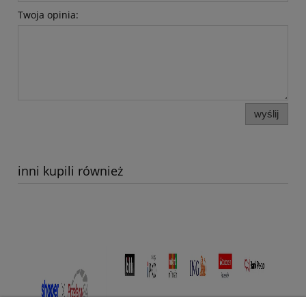
Twoja opinia:
wyślij
inni kupili również