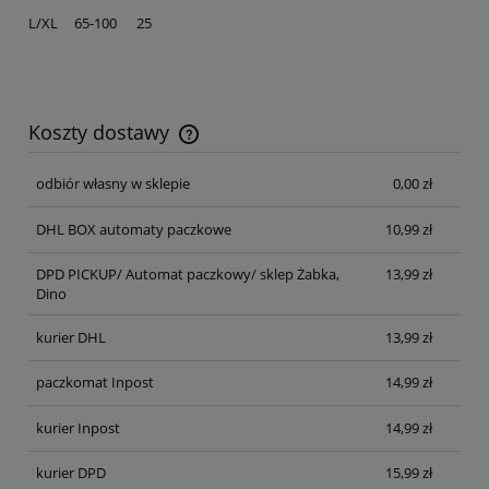
L/XL 65-100 25
Koszty dostawy
Cena nie zawiera ewentualnych kosztów płatności
odbiór własny w sklepie
0,00 zł
DHL BOX automaty paczkowe
10,99 zł
DPD PICKUP/ Automat paczkowy/ sklep Żabka,
13,99 zł
Dino
kurier DHL
13,99 zł
paczkomat Inpost
14,99 zł
kurier Inpost
14,99 zł
kurier DPD
15,99 zł