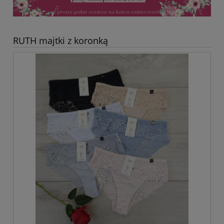
RUTH majtki z koronką