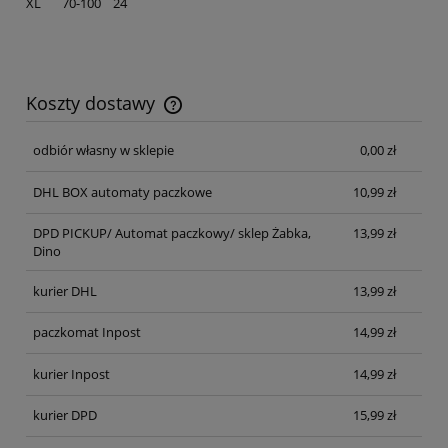
XL 70-100 24
Koszty dostawy
Cena nie zawiera ewentualnych kosztów płatności
odbiór własny w sklepie
0,00 zł
DHL BOX automaty paczkowe
10,99 zł
DPD PICKUP/ Automat paczkowy/ sklep Żabka,
13,99 zł
Dino
kurier DHL
13,99 zł
paczkomat Inpost
14,99 zł
kurier Inpost
14,99 zł
kurier DPD
15,99 zł