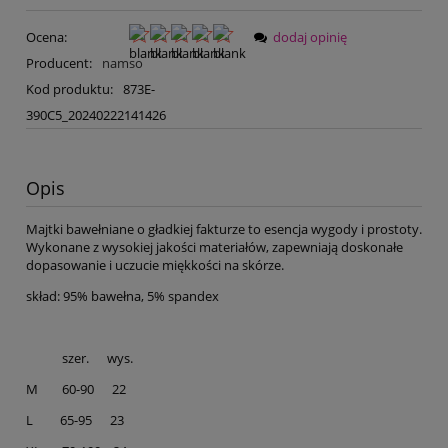
Ocena:
dodaj opinię
Producent:
namso
Kod produktu:
873E-
390C5_20240222141426
Opis
Majtki bawełniane o gładkiej fakturze to esencja wygody i prostoty.
Wykonane z wysokiej jakości materiałów, zapewniają doskonałe
dopasowanie i uczucie miękkości na skórze.
skład: 95% bawełna, 5% spandex
szer. wys.
M 60-90 22
L 65-95 23