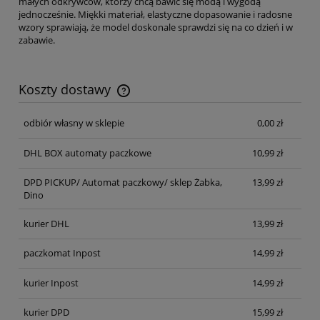
małych odkrywców, którzy chcą bawić się modą i wygodą
jednocześnie. Miękki materiał, elastyczne dopasowanie i radosne
wzory sprawiają, że model doskonale sprawdzi się na co dzień i w
zabawie.
Koszty dostawy
Cena nie zawiera ewentualnych kosztów płatności
odbiór własny w sklepie
0,00 zł
DHL BOX automaty paczkowe
10,99 zł
DPD PICKUP/ Automat paczkowy/ sklep Żabka,
13,99 zł
Dino
kurier DHL
13,99 zł
paczkomat Inpost
14,99 zł
kurier Inpost
14,99 zł
kurier DPD
15,99 zł