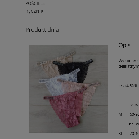
POŚCIELE
RĘCZNIKI
Produkt dnia
Opis
Wykonane z 
delikatnym
skład: 95%
szer. 
M 60-9
L 65-9
XL 70-1