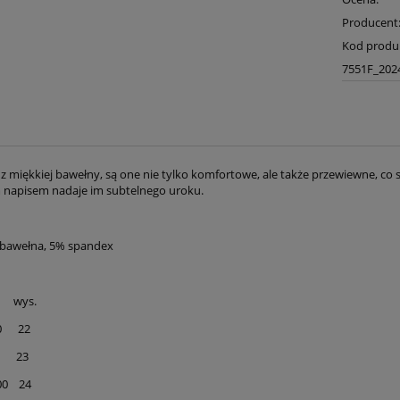
Producent
Kod produ
7551F_202
miękkiej bawełny, są one nie tylko komfortowe, ale także przewiewne, co spr
 napisem nadaje im subtelnego uroku.
 bawełna, 5% spandex
wys.
0 22
5 23
00 24