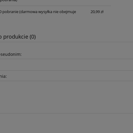
D pobranie
(darmowa wysyłka nie obejmuje
20,99 zł
o produkcie (0)
pseudonim:
nia: