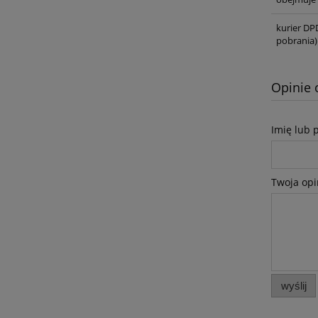
kurier DP
pobrania)
Opinie 
Imię lub 
Twoja opi
wyślij