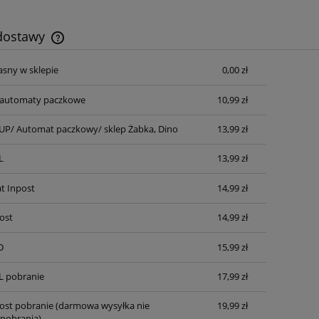
 dostawy
asny w sklepie
0,00 zł
Cena nie zawiera ewentualnych kosztów
płatności
automaty paczkowe
10,99 zł
P/ Automat paczkowy/ sklep Żabka, Dino
13,99 zł
L
13,99 zł
t Inpost
14,99 zł
ost
14,99 zł
D
15,99 zł
L pobranie
17,99 zł
post pobranie
(darmowa wysyłka nie
19,99 zł
pobrania)