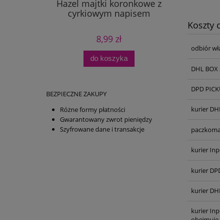
Hazel majtki koronkowe z
cyrkiowym napisem
Koszty
8,99 zł
odbiór wł
do koszyka
DHL BOX 
DPD PICKU
BEZPIECZNE ZAKUPY
kurier DH
Różne formy płatności
Gwarantowany zwrot pieniędzy
Szyfrowane dane i transakcje
paczkoma
kurier Inp
kurier DP
kurier DH
kurier In
obejmuje 