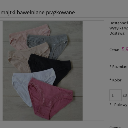
majtki bawełniane prążkowane
Dostępnoś
Wysyłka w
Dostawa:
Cena nie zawiera ewent
5,
Cena:
płatności
*
Rozmiar:
*
Kolor:
szt
*
- Pole w
Ocena: