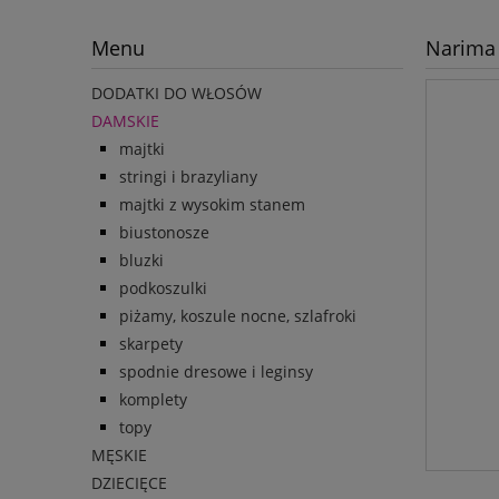
Menu
Narima 
DODATKI DO WŁOSÓW
DAMSKIE
majtki
stringi i brazyliany
majtki z wysokim stanem
biustonosze
bluzki
podkoszulki
piżamy, koszule nocne, szlafroki
skarpety
spodnie dresowe i leginsy
komplety
topy
MĘSKIE
DZIECIĘCE