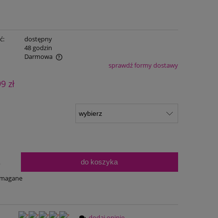
ć:
dostępny
:
48 godzin
Darmowa
sprawdź formy dostawy
ualnych kosztów
99 zł
do koszyka
.
ymagane
dodaj opinię