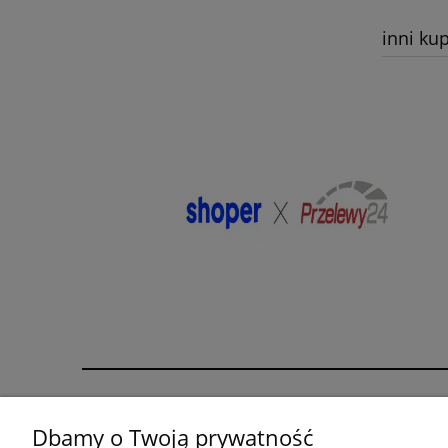
inni kup
Pomoc
Moje konto
Dbamy o Twoją prywatność