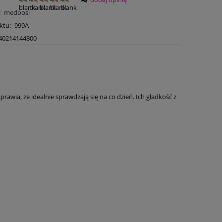
:
medoosi
ktu:
999A-
40214144800
awia, że idealnie sprawdzają się na co dzień. Ich gładkość z