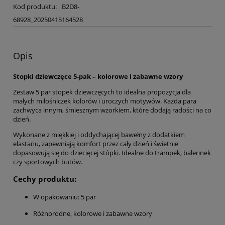
Kod produktu:
B2D8-
68928_20250415164528
Opis
Stopki dziewczęce 5-pak – kolorowe i zabawne wzory
Zestaw 5 par stopek dziewczęcych to idealna propozycja dla
małych miłośniczek kolorów i uroczych motywów. Każda para
zachwyca innym, śmiesznym wzorkiem, które dodają radości na co
dzień.
Wykonane z miękkiej i oddychającej bawełny z dodatkiem
elastanu, zapewniają komfort przez cały dzień i świetnie
dopasowują się do dziecięcej stópki. Idealne do trampek, balerinek
czy sportowych butów.
Cechy produktu:
W opakowaniu: 5 par
Różnorodne, kolorowe i zabawne wzory