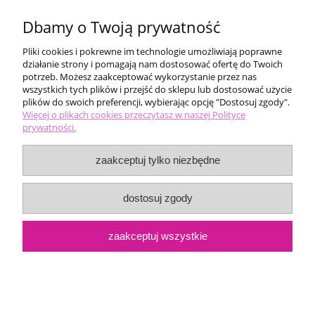
Dbamy o Twoją prywatność
Pliki cookies i pokrewne im technologie umożliwiają poprawne
działanie strony i pomagają nam dostosować ofertę do Twoich
potrzeb. Możesz zaakceptować wykorzystanie przez nas
wszystkich tych plików i przejść do sklepu lub dostosować użycie
plików do swoich preferencji, wybierając opcję "Dostosuj zgody".
Pomoc
Więcej o plikach cookies przeczytasz w naszej Polityce
prywatności.
Moje konto
zaakceptuj tylko niezbędne
Płatności i dostawa
dostosuj zgody
Informacje
zaakceptuj wszystkie
O nas
pokaż pełną wersję strony
Sklep internetowy Shoper.pl