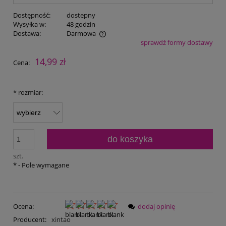
Dostępność:
dostepny
Wysyłka w:
48 godzin
Dostawa:
Darmowa
sprawdź formy dostawy
Cena nie zawiera ewentualnych kosztów płatności
14,99 zł
Cena:
*
rozmiar:
do koszyka
szt.
*
- Pole wymagane
Ocena:
dodaj opinię
Producent:
xintao