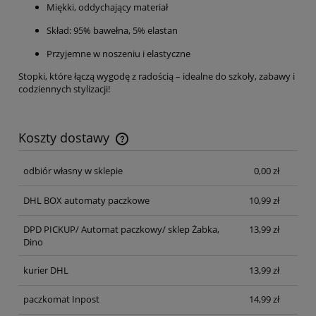
Miękki, oddychający materiał
Skład: 95% bawełna, 5% elastan
Przyjemne w noszeniu i elastyczne
Stopki, które łączą wygodę z radością – idealne do szkoły, zabawy i
codziennych stylizacji!
Koszty dostawy
Cena nie zawiera ewentualnych kosztów płatności
odbiór własny w sklepie
0,00 zł
DHL BOX automaty paczkowe
10,99 zł
DPD PICKUP/ Automat paczkowy/ sklep Żabka,
13,99 zł
Dino
kurier DHL
13,99 zł
paczkomat Inpost
14,99 zł