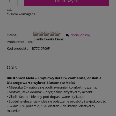
do koszyka
szt.
*
- Pole wymagane
Ocena:
dodaj opinię
Producent:
HAN
Kod produktu:
B77C-9709F
Opis
Biustonosz Mela – Zmysłowy detal w codziennej odsłonie
Dlaczego warto wybrać Biustonosz Mela?
• Miseczka C – naturalne podtrzymanie i komfort noszenia.
• Motyw „Ręka Adama” – oryginalny, artystyczny akcent.
• Gładki fason – idealny pod dopasowane stylizacje.
• Subtelna elegancja – idealne połączenie prostoty i wyjątkowości.
• Skład: 85% poliamid, 15% elastan – delikatny i elastyczny
materiał.