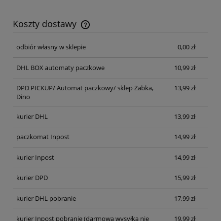
Koszty dostawy
Cena nie zawiera ewentualnych kosztów płatności
odbiór własny w sklepie
0,00 zł
DHL BOX automaty paczkowe
10,99 zł
DPD PICKUP/ Automat paczkowy/ sklep Żabka,
13,99 zł
Dino
kurier DHL
13,99 zł
paczkomat Inpost
14,99 zł
kurier Inpost
14,99 zł
kurier DPD
15,99 zł
kurier DHL pobranie
17,99 zł
kurier Inpost pobranie
(darmowa wysyłka nie
19,99 zł