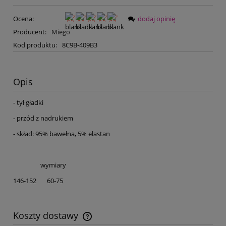
Ocena:
dodaj opinię
Producent:
Miego
Kod produktu:
8C9B-409B3
Opis
- tył gładki
- przód z nadrukiem
- skład: 95% bawełna, 5% elastan
wymiary
146-152 60-75
Koszty dostawy
Cena nie zawiera ewentualnych kosztów płatności