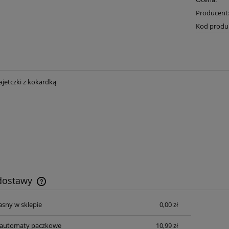
Producent
Kod produ
ajetczki z kokardką
 dostawy
asny w sklepie
0,00 zł
Cena nie zawiera ewentualnych kosztów
płatności
automaty paczkowe
10,99 zł