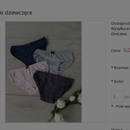
ki dziewczęce
Dostępnoś
Wysyłka w
Dostawa:
Cena nie zawiera ewent
6,
Cena:
płatności
*
Rozmiar:
*
Kolor:
szt
*
- Pole w
Ocena: