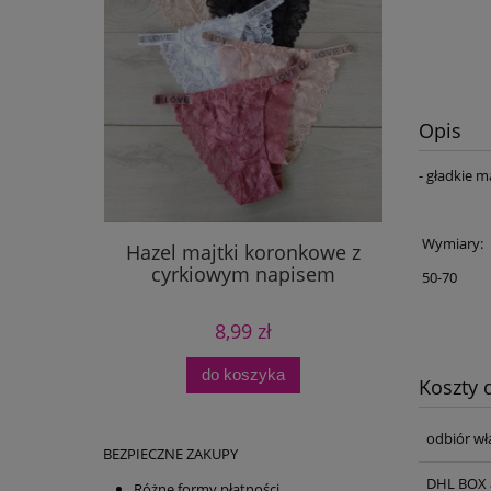
Opis
- gładkie m
Wymiary:
Hazel majtki koronkowe z
cyrkiowym napisem
50-70
8,99 zł
do koszyka
Koszty
odbiór wł
BEZPIECZNE ZAKUPY
DHL BOX 
Różne formy płatności