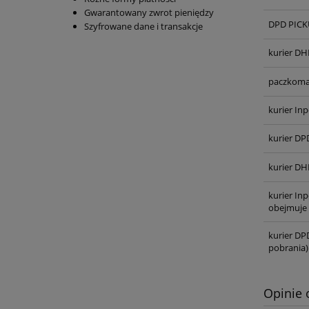
Gwarantowany zwrot pieniędzy
DPD PICKU
Szyfrowane dane i transakcje
kurier DH
paczkoma
kurier Inp
kurier DP
kurier DH
kurier In
obejmuje 
kurier DP
pobrania)
Opinie 