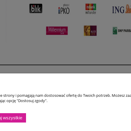
Płatności i dostawa
Informacje
Formy płatności
Polityka prywatno
nie strony i pomagają nam dostosować ofertę do Twoich potrzeb. Możesz zaa
Czas i koszty dostawy
Jak kupować?
jąc opcję "Dostosuj zgody".
Czas realizacji zamówienia
Regulamin
j wszystkie