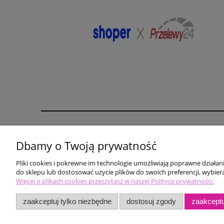
Pomoc
Moje konto
Dbamy o Twoją prywatność
karta rabatowa
Twoje zamówienia
Pliki cookies i pokrewne im technologie umożliwiają poprawne działa
biustonosz gratis
Ustawienia konta
do sklepu lub dostosować użycie plików do swoich preferencji, wybiera
Zwroty i reklamacje
Więcej o plikach cookies przeczytasz w naszej Polityce prywatności.
zaakceptuj tylko niezbędne
dostosuj zgody
zaakceptu