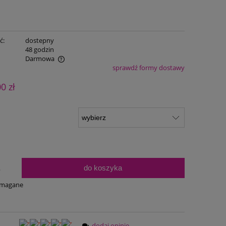
ć:
dostepny
:
48 godzin
Darmowa
sprawdź formy dostawy
ualnych kosztów
00 zł
do koszyka
.
ymagane
dodaj opinię