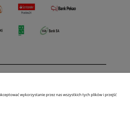
O nas
ści
Kontakt i dane firmy
kceptować wykorzystanie przez nas wszystkich tych plików i przejść
Primas
ul. Jagiellońska 16
64-100 Leszno
NIP: 697-231-84-54
Telefon:
+48 661-613-381