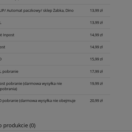
P/ Automat paczkowy/ sklep Żabka, Dino
13,99 zł
L
13,99 zł
t Inpost
14,99 zł
ost
14,99 zł
D
15,99 zł
L pobranie
17,99 zł
post pobranie
(darmowa wysyłka nie
19,99 zł
pobrania)
D pobranie
(darmowa wysyłka nie obejmuje
20,99 zł
o produkcie (0)