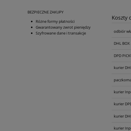
BEZPIECZNE ZAKUPY
Koszty
Różne formy płatności
Gwarantowany zwrot pieniędzy
odbiór wł
Szyfrowane dane i transakcje
DHL BOX 
DPD PICKU
kurier DH
paczkoma
kurier Inp
kurier DP
kurier DH
kurier In