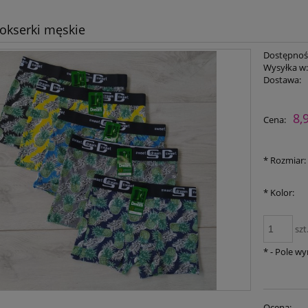
okserki męskie
Dostępnoś
Wysyłka w
Dostawa:
Cena nie zawiera ewent
8,
Cena:
płatności
*
Rozmiar:
*
Kolor:
szt
*
- Pole w
Ocena: