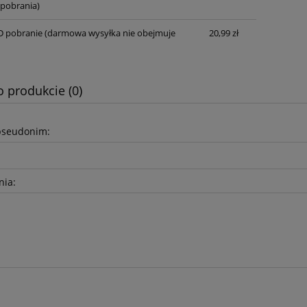
pobrania)
D pobranie
(darmowa wysyłka nie obejmuje
20,99 zł
o produkcie (0)
pseudonim:
nia: