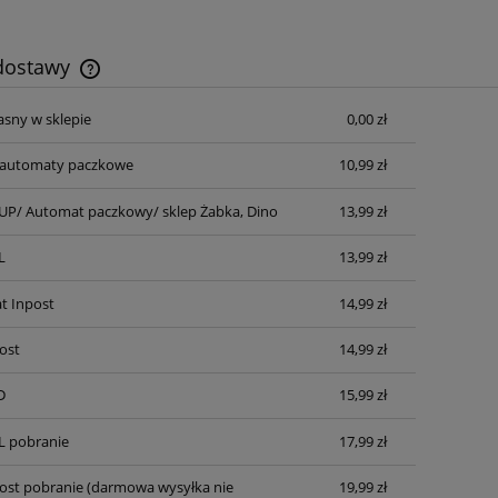
 dostawy
asny w sklepie
0,00 zł
Cena nie zawiera ewentualnych kosztów
płatności
automaty paczkowe
10,99 zł
P/ Automat paczkowy/ sklep Żabka, Dino
13,99 zł
L
13,99 zł
t Inpost
14,99 zł
ost
14,99 zł
D
15,99 zł
L pobranie
17,99 zł
post pobranie
(darmowa wysyłka nie
19,99 zł