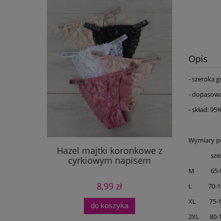
Opis
- szeroka 
- dopasow
- skład: 9
Wymiary po
Hazel majtki koronkowe z
sze
cyrkiowym napisem
M 65-9
8,99 zł
L 70-1
XL 75-1
do koszyka
2XL 80-1