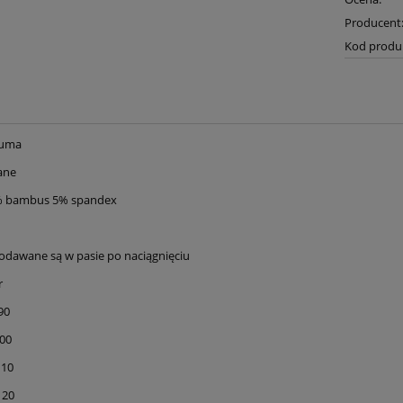
Producent
Kod produ
guma
ane
5% bambus 5% spandex
dawane są w pasie po naciągnięciu
r
0
00
10
20