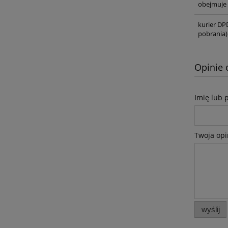
obejmuje 
kurier DP
pobrania)
Opinie 
Imię lub 
Twoja opi
wyślij