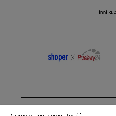
inni kup
Pomoc
Moje konto
Dbamy o Twoją prywatność