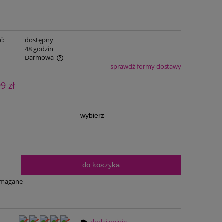
ć:
dostępny
:
48 godzin
Darmowa
sprawdź formy dostawy
ualnych kosztów
99 zł
do koszyka
.
ymagane
dodaj opinię