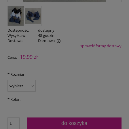
Dostępność:
dostepny
Wysyłka w:
48 godzin
Dostawa:
Darmowa
sprawdź formy dostawy
Cena nie zawiera ewentualnych kosztów płatności
19,99 zł
Cena:
*
Rozmiar:
*
Kolor:
do koszyka