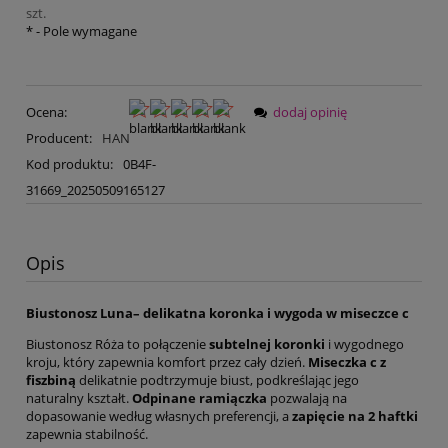
szt.
*
- Pole wymagane
Ocena:
dodaj opinię
Producent:
HAN
Kod produktu:
0B4F-
31669_20250509165127
Opis
Biustonosz Luna– delikatna koronka i wygoda w miseczce c
Biustonosz Róża to połączenie
subtelnej koronki
i wygodnego
kroju, który zapewnia komfort przez cały dzień.
Miseczka c z
fiszbiną
delikatnie podtrzymuje biust, podkreślając jego
naturalny kształt.
Odpinane ramiączka
pozwalają na
dopasowanie według własnych preferencji, a
zapięcie na 2 haftki
zapewnia stabilność.