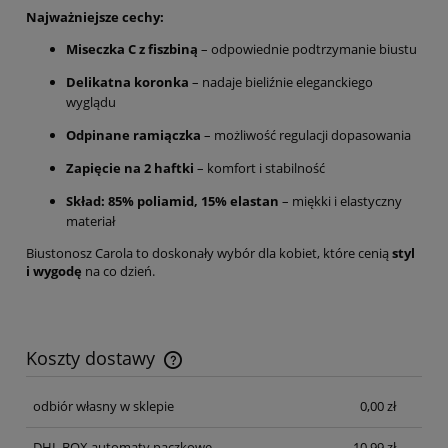
Najważniejsze cechy:
Miseczka C z fiszbiną
– odpowiednie podtrzymanie biustu
Delikatna koronka
– nadaje bieliźnie eleganckiego
wyglądu
Odpinane ramiączka
– możliwość regulacji dopasowania
Zapięcie na 2 haftki
– komfort i stabilność
Skład: 85% poliamid, 15% elastan
– miękki i elastyczny
materiał
Biustonosz Carola to doskonały wybór dla kobiet, które cenią
styl
i wygodę
na co dzień.
Koszty dostawy
Cena nie zawiera ewentualnych kosztów płatności
odbiór własny w sklepie
0,00 zł
DHL BOX automaty paczkowe
10,99 zł