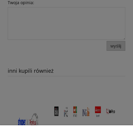
Twoja opinia:
wyślij
inni kupili również