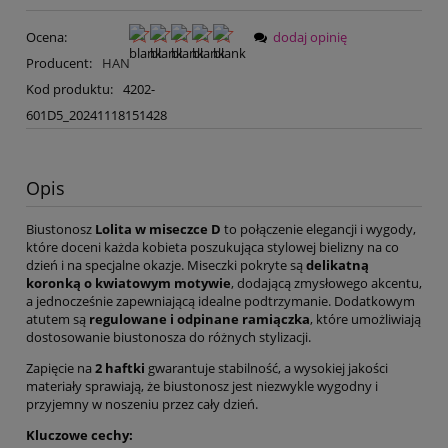
Ocena:
dodaj opinię
Producent:
HAN
Kod produktu:
4202-
601D5_20241118151428
Opis
Biustonosz
Lolita w miseczce D
to połączenie elegancji i wygody,
które doceni każda kobieta poszukująca stylowej bielizny na co
dzień i na specjalne okazje. Miseczki pokryte są
delikatną
koronką o kwiatowym motywie
, dodającą zmysłowego akcentu,
a jednocześnie zapewniającą idealne podtrzymanie. Dodatkowym
atutem są
regulowane i odpinane ramiączka
, które umożliwiają
dostosowanie biustonosza do różnych stylizacji.
Zapięcie na
2 haftki
gwarantuje stabilność, a wysokiej jakości
materiały sprawiają, że biustonosz jest niezwykle wygodny i
przyjemny w noszeniu przez cały dzień.
Kluczowe cechy: