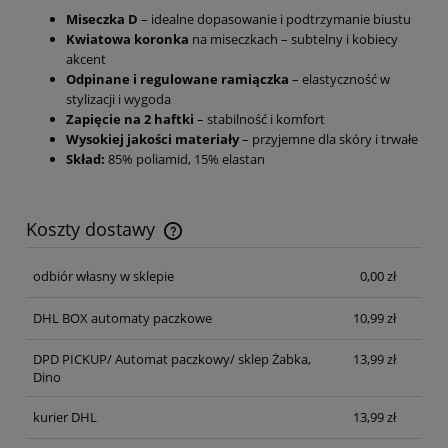
Miseczka D
– idealne dopasowanie i podtrzymanie biustu
Kwiatowa koronka
na miseczkach – subtelny i kobiecy
akcent
Odpinane i regulowane ramiączka
– elastyczność w
stylizacji i wygoda
Zapięcie na 2 haftki
– stabilność i komfort
Wysokiej jakości materiały
– przyjemne dla skóry i trwałe
Skład:
85% poliamid, 15% elastan
Koszty dostawy
Cena nie zawiera ewentualnych kosztów płatności
odbiór własny w sklepie
0,00 zł
DHL BOX automaty paczkowe
10,99 zł
DPD PICKUP/ Automat paczkowy/ sklep Żabka,
13,99 zł
Dino
kurier DHL
13,99 zł