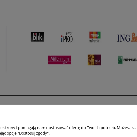
Płatności i dostawa
Informacje
Formy płatności
Polityka prywatno
nie strony i pomagają nam dostosować ofertę do Twoich potrzeb. Możesz zaa
Czas i koszty dostawy
Jak kupować?
jąc opcję "Dostosuj zgody".
Czas realizacji zamówienia
Regulamin