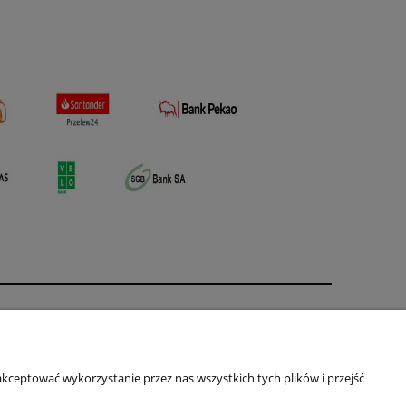
O nas
ści
Kontakt i dane firmy
kceptować wykorzystanie przez nas wszystkich tych plików i przejść
Primas
ul. Jagiellońska 16