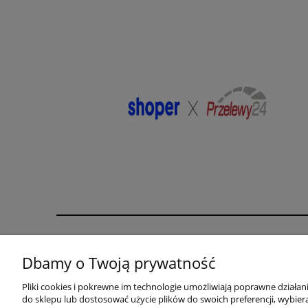
Pomoc
Moje konto
Dbamy o Twoją prywatność
karta rabatowa
Twoje zamówienia
Pliki cookies i pokrewne im technologie umożliwiają poprawne działa
biustonosz gratis
Ustawienia konta
do sklepu lub dostosować użycie plików do swoich preferencji, wybiera
Zwroty i reklamacje