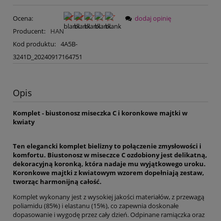
Ocena:
dodaj opinię
Producent:
HAN
Kod produktu:
4A5B-
3241D_20240917164751
Opis
Komplet - biustonosz miseczka C i koronkowe majtki w
kwiaty
Ten elegancki komplet bielizny to połączenie zmysłowości i
komfortu. Biustonosz w miseczce C ozdobiony jest delikatną,
dekoracyjną koronką, która nadaje mu wyjątkowego uroku.
Koronkowe majtki z kwiatowym wzorem dopełniają zestaw,
tworząc harmonijną całość.
Komplet wykonany jest z wysokiej jakości materiałów, z przewagą
poliamidu (85%) i elastanu (15%), co zapewnia doskonałe
dopasowanie i wygodę przez cały dzień. Odpinane ramiączka oraz