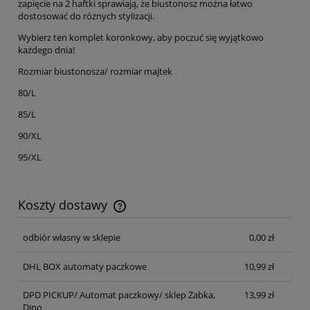
zapięcie na 2 haftki sprawiają, że biustonosz można łatwo
dostosować do różnych stylizacji.
Wybierz ten komplet koronkowy, aby poczuć się wyjątkowo
każdego dnia!
Rozmiar biustonosza/ rozmiar majtek
80/L
85/L
90/XL
95/XL
Koszty dostawy
Cena nie zawiera ewentualnych kosztów płatności
odbiór własny w sklepie
0,00 zł
DHL BOX automaty paczkowe
10,99 zł
DPD PICKUP/ Automat paczkowy/ sklep Żabka,
13,99 zł
Dino