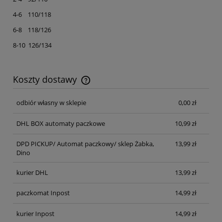
4-6 110/118
6-8 118/126
8-10 126/134
Koszty dostawy
Cena nie zawiera ewentualnych kosztów płatności
odbiór własny w sklepie
0,00 zł
DHL BOX automaty paczkowe
10,99 zł
DPD PICKUP/ Automat paczkowy/ sklep Żabka,
13,99 zł
Dino
kurier DHL
13,99 zł
paczkomat Inpost
14,99 zł
kurier Inpost
14,99 zł