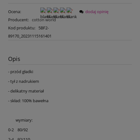
Ocena:
dodaj opinię
Producent:
cotton world
Kod produktu:
5BF2-
89170_20231115161401
Opis
- przód gładki
- tył z nadrukiem
- delikatny materiał
- skład: 100% bawełna
wymiary:
0-2 80/92
2-4 92/110