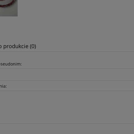
o produkcie (0)
pseudonim:
nia: