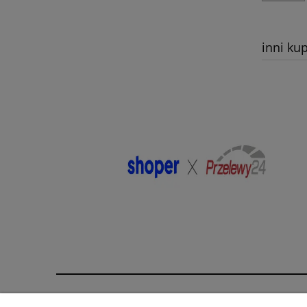
inni kup
Pomoc
Moje konto