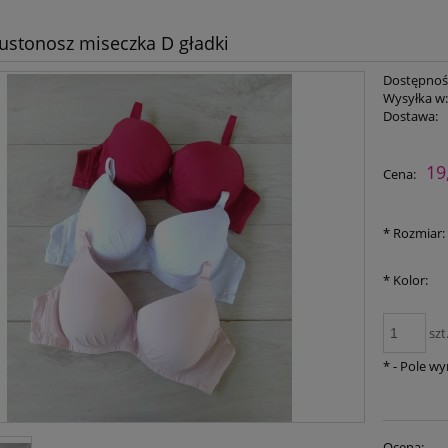
iustonosz miseczka D gładki
Dostępnoś
Wysyłka w
Dostawa:
Cena nie zawiera ewent
19
Cena:
płatności
*
Rozmiar:
*
Kolor:
szt
*
- Pole w
Ocena: