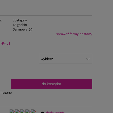
ć:
dostepny
:
48 godzin
Darmowa
sprawdź formy dostawy
ualnych kosztów
,99 zł
do koszyka
.
ymagane
dodaj opinię