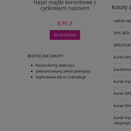
Hazel majtki koronkowe z
Koszty
cyrkiowym napisem
odbiór wł
8,99 zł
DHL BOX 
do koszyka
DPD PICKU
BEZPIECZNE ZAKUPY
kurier DH
Różne formy płatności
paczkoma
Gwarantowany zwrot pieniędzy
Szyfrowane dane i transakcje
kurier Inp
kurier DP
kurier DH
kurier In
obejmuje 