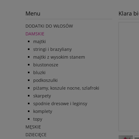
Menu
Klara b
DODATKI DO WŁOSÓW
DAMSKIE
majtki
stringi i brazyliany
majtki z wysokim stanem
biustonosze
bluzki
podkoszulki
piżamy, koszule nocne, szlafroki
skarpety
spodnie dresowe i leginsy
komplety
topy
MĘSKIE
DZIECIĘCE