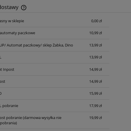
 dostawy
asny w sklepie
0,00 zł
Cena nie zawiera ewentualnych kosztów
płatności
automaty paczkowe
10,99 zł
P/ Automat paczkowy/ sklep Żabka, Dino
13,99 zł
L
13,99 zł
t Inpost
14,99 zł
ost
14,99 zł
D
15,99 zł
L pobranie
17,99 zł
post pobranie
(darmowa wysyłka nie
19,99 zł
pobrania)