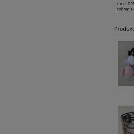
kurier DP
pobrania)
Produk