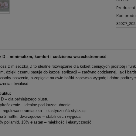
Producent
Kod produ
820C7_202
z D – minimalizm, komfort i codzienna wszechstronność
osz z miseczką D to idealne rozwiązanie dla kobiet ceniących prostotę i fun
m, dzięki czemu pasuje do każdej stylizacji – zarówno codziennej, jak i bar
osoby noszenia, a zapięcie na dwie haftki zapewnia wygodę i dobre podtrzym
zenia i trwałość.
duktu:
D – dla pełniejszego biustu
wykończenie – idealne pod każde ubranie
i regulowane ramiączka – elastyczność stylizacji
na 2 haftki, dwurzędowe – stabilność i wygoda
5% poliamid, 15% elastan – miękkość i elastyczność