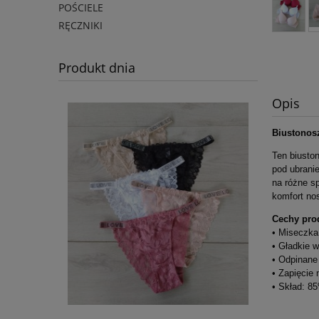
POŚCIELE
RĘCZNIKI
Produkt dnia
Opis
Biustonos
Ten biuston
pod ubranie
na różne sp
komfort nos
Cechy pro
• Miseczka 
• Gładkie 
• Odpinane 
• Zapięcie 
• Skład: 8