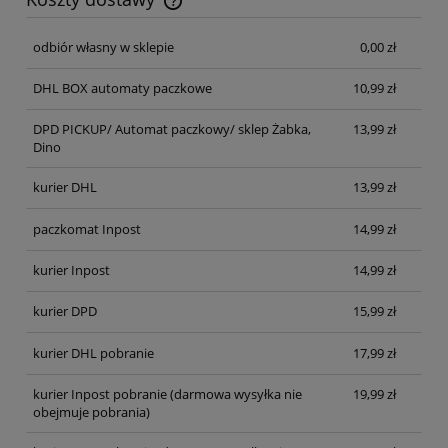
Cena nie zawiera ewentualnych kosztów płatności
odbiór własny w sklepie
0,00 zł
DHL BOX automaty paczkowe
10,99 zł
DPD PICKUP/ Automat paczkowy/ sklep Żabka,
13,99 zł
Dino
kurier DHL
13,99 zł
paczkomat Inpost
14,99 zł
kurier Inpost
14,99 zł
kurier DPD
15,99 zł
kurier DHL pobranie
17,99 zł
kurier Inpost pobranie
(darmowa wysyłka nie
19,99 zł
obejmuje pobrania)