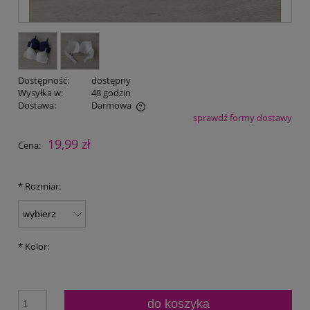
Dostępność:
dostępny
Wysyłka w:
48 godzin
Dostawa:
Darmowa
sprawdź formy dostawy
Cena nie zawiera ewentualnych kosztów płatności
19,99 zł
Cena:
*
Rozmiar:
*
Kolor:
do koszyka