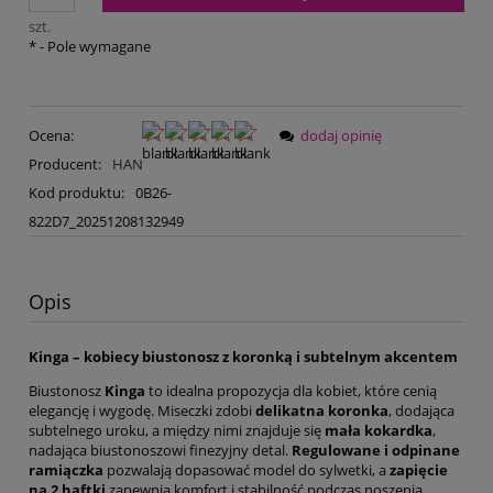
szt.
*
- Pole wymagane
Ocena:
dodaj opinię
Producent:
HAN
Kod produktu:
0B26-
822D7_20251208132949
Opis
Kinga – kobiecy biustonosz z koronką i subtelnym akcentem
Biustonosz
Kinga
to idealna propozycja dla kobiet, które cenią
elegancję i wygodę. Miseczki zdobi
delikatna koronka
, dodająca
subtelnego uroku, a między nimi znajduje się
mała kokardka
,
nadająca biustonoszowi finezyjny detal.
Regulowane i odpinane
ramiączka
pozwalają dopasować model do sylwetki, a
zapięcie
na 2 haftki
zapewnia komfort i stabilność podczas noszenia.