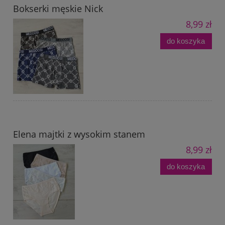
Bokserki męskie Nick
8,99 zł
do koszyka
Elena majtki z wysokim stanem
8,99 zł
do koszyka