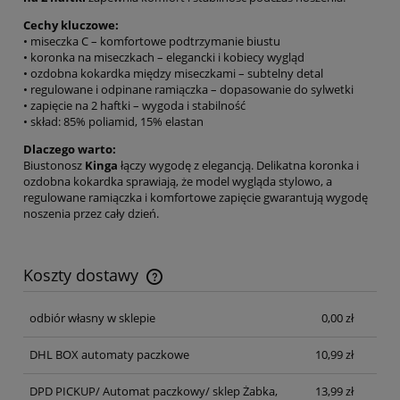
Cechy kluczowe:
• miseczka C – komfortowe podtrzymanie biustu
• koronka na miseczkach – elegancki i kobiecy wygląd
• ozdobna kokardka między miseczkami – subtelny detal
• regulowane i odpinane ramiączka – dopasowanie do sylwetki
• zapięcie na 2 haftki – wygoda i stabilność
• skład: 85% poliamid, 15% elastan
Dlaczego warto:
Biustonosz
Kinga
łączy wygodę z elegancją. Delikatna koronka i
ozdobna kokardka sprawiają, że model wygląda stylowo, a
regulowane ramiączka i komfortowe zapięcie gwarantują wygodę
noszenia przez cały dzień.
Koszty dostawy
Cena nie zawiera ewentualnych kosztów płatności
odbiór własny w sklepie
0,00 zł
DHL BOX automaty paczkowe
10,99 zł
DPD PICKUP/ Automat paczkowy/ sklep Żabka,
13,99 zł