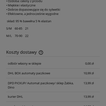
• Ozdoba: cekiny z przodu
• Miękkie i elastyczne
• Dobrze dopasowujące się do sylwetki
• Efektowne, a jednocześnie wygodne
skład: 95 % bawełna 5 % elastan
S/M 60-85 21
M/L 70-90 22
Koszty dostawy
Cena nie zawiera ewentualnych kosztów płatności
odbiór własny w sklepie
0,00 zł
DHL BOX automaty paczkowe
10,99 zł
DPD PICKUP/ Automat paczkowy/ sklep Żabka,
13,99 zł
Dino
kurier DHL
13,99 zł