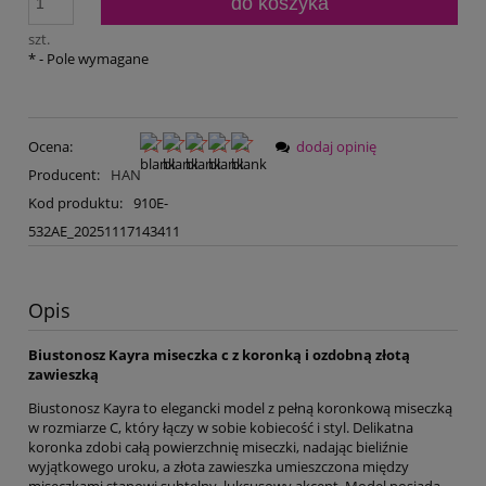
do koszyka
szt.
*
- Pole wymagane
Ocena:
dodaj opinię
Producent:
HAN
Kod produktu:
910E-
532AE_20251117143411
Opis
Biustonosz Kayra miseczka c z koronką i ozdobną złotą
zawieszką
Biustonosz Kayra to elegancki model z pełną koronkową miseczką
w rozmiarze C, który łączy w sobie kobiecość i styl. Delikatna
koronka zdobi całą powierzchnię miseczki, nadając bieliźnie
wyjątkowego uroku, a złota zawieszka umieszczona między
miseczkami stanowi subtelny, luksusowy akcent. Model posiada