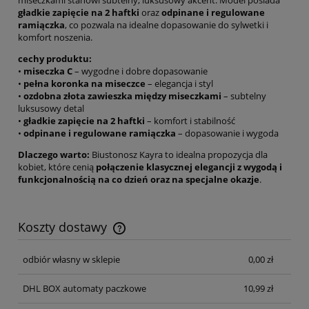
gładkie zapięcie na 2 haftki
oraz
odpinane i regulowane
ramiączka
, co pozwala na idealne dopasowanie do sylwetki i
komfort noszenia.
cechy produktu:
•
miseczka C
– wygodne i dobre dopasowanie
•
pełna koronka na miseczce
– elegancja i styl
•
ozdobna złota zawieszka między miseczkami
– subtelny
luksusowy detal
•
gładkie zapięcie na 2 haftki
– komfort i stabilność
•
odpinane i regulowane ramiączka
– dopasowanie i wygoda
Dlaczego warto:
Biustonosz Kayra to idealna propozycja dla
kobiet, które cenią
połączenie klasycznej elegancji z wygodą i
funkcjonalnością na co dzień oraz na specjalne okazje
.
Koszty dostawy
Cena nie zawiera ewentualnych kosztów płatności
odbiór własny w sklepie
0,00 zł
DHL BOX automaty paczkowe
10,99 zł