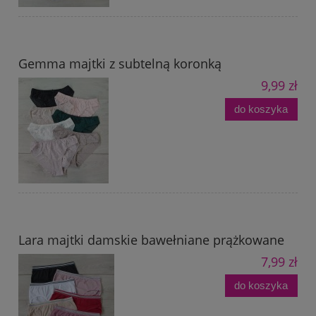
Gemma majtki z subtelną koronką
9,99 zł
do koszyka
Lara majtki damskie bawełniane prążkowane
7,99 zł
do koszyka