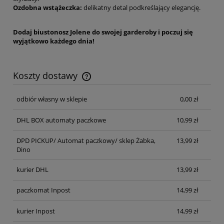
Ozdobna wstążeczka:
delikatny detal podkreślający elegancję.
Dodaj biustonosz Jolene do swojej garderoby i poczuj się
wyjątkowo każdego dnia!
Koszty dostawy
Cena nie zawiera ewentualnych kosztów płatności
odbiór własny w sklepie
0,00 zł
DHL BOX automaty paczkowe
10,99 zł
DPD PICKUP/ Automat paczkowy/ sklep Żabka,
13,99 zł
Dino
kurier DHL
13,99 zł
paczkomat Inpost
14,99 zł
kurier Inpost
14,99 zł