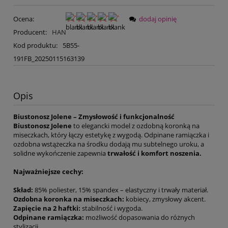
Ocena:
dodaj opinię
Producent:
HAN
Kod produktu:
5B55-
191FB_20250115163139
Opis
Biustonosz Jolene – Zmysłowość i funkcjonalność
Biustonosz Jolene
to elegancki model z ozdobną koronką na
miseczkach, który łączy estetykę z wygodą. Odpinane ramiączka i
ozdobna wstążeczka na środku dodają mu subtelnego uroku, a
solidne wykończenie zapewnia
trwałość i komfort noszenia.
Najważniejsze cechy:
Skład:
85% poliester, 15% spandex – elastyczny i trwały materiał.
Ozdobna koronka na miseczkach:
kobiecy, zmysłowy akcent.
Zapięcie na 2 haftki:
stabilność i wygoda.
Odpinane ramiączka:
możliwość dopasowania do różnych
stylizacji.