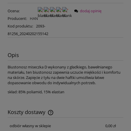
Ocena:
dodaj opinię
Producent:
HAN
Kod produktu:
2093-
81256_20240202155142
Opis
Biustonosz miseczka D wykonany z gładkiego, bawełnianego
materiału, ten biustonosz zapewnia uczucie miękkości i komfortu
na skórze. Zapięcie z tyłu na dwie haftki umożliwia łatwe
dopasowanie obwodu do indywidualnych potrzeb.
skład: 85% poliamid, 15% elastan
Koszty dostawy
Cena nie zawiera ewentualnych kosztów płatności
odbiór własny w sklepie
0,00 zł