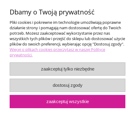
Dbamy o Twoją prywatność
Pliki cookies i pokrewne im technologie umożliwiają poprawne
działanie strony i pomagają nam dostosować ofertę do Twoich
potrzeb. Możesz zaakceptować wykorzystanie przez nas
wszystkich tych plików i przejść do sklepu lub dostosować użycie
plików do swoich preferencji, wybierając opcję "Dostosuj zgody".
Pomoc
Więcej o plikach cookies przeczytasz w naszej Polityce
prywatności.
Moje konto
zaakceptuj tylko niezbędne
Płatności i dostawa
dostosuj zgody
Informacje
zaakceptuj wszystkie
O nas
pokaż pełną wersję strony
Sklep internetowy Shoper.pl