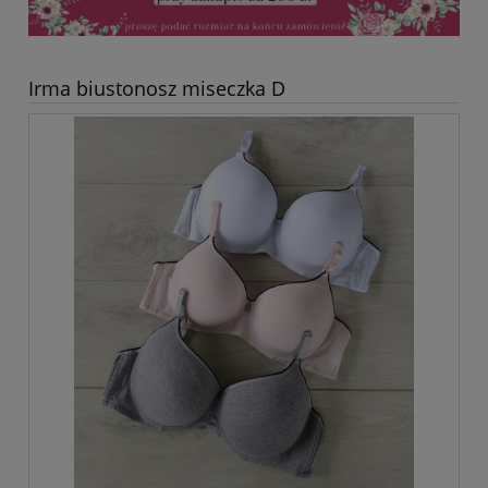
Irma biustonosz miseczka D