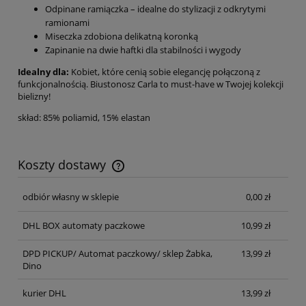
Odpinane ramiączka – idealne do stylizacji z odkrytymi
ramionami
Miseczka zdobiona delikatną koronką
Zapinanie na dwie haftki dla stabilności i wygody
Idealny dla:
Kobiet, które cenią sobie elegancję połączoną z
funkcjonalnością. Biustonosz Carla to must-have w Twojej kolekcji
bielizny!
skład: 85% poliamid, 15% elastan
Koszty dostawy
Cena nie zawiera ewentualnych kosztów płatności
odbiór własny w sklepie
0,00 zł
DHL BOX automaty paczkowe
10,99 zł
DPD PICKUP/ Automat paczkowy/ sklep Żabka,
13,99 zł
Dino
kurier DHL
13,99 zł