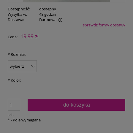
Dostępność:
dostepny
Wysyłka w:
48 godzin
Dostawa:
Darmowa
sprawdź formy dostawy
Cena nie zawiera ewentualnych kosztów płatności
19,99 zł
Cena:
*
Rozmiar:
*
Kolor:
do koszyka
szt.
*
- Pole wymagane