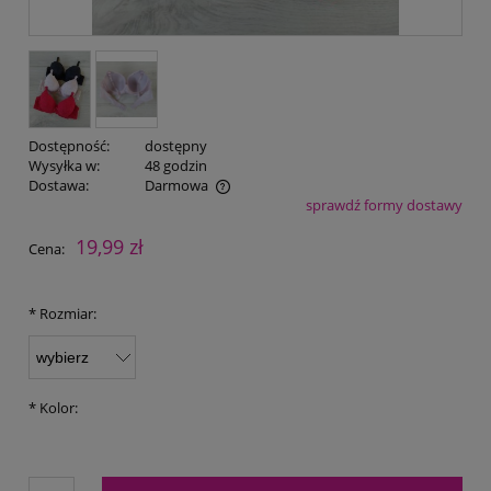
Dostępność:
dostępny
Wysyłka w:
48 godzin
Dostawa:
Darmowa
sprawdź formy dostawy
Cena nie zawiera ewentualnych kosztów płatności
19,99 zł
Cena:
*
Rozmiar:
*
Kolor: