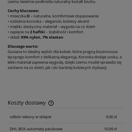
czemu świetnie podkreśla naturalny kształt biustu.
Cechy kluczowe:
• miseczka
D
– naturalne, komfortowe dopasowanie
• ozdobna koronka – elegancki, kobiecy akcent
• miękki, elastyczny materiał – wygoda na co dzień
• zapięcie na
2 haftki
– stabilność i komfort
• skład:
93% nylon, 7% elastan
Dlaczego warto:
Guviana to idealny wybór dla kobiet, które pragną biustonosza
łączącego komfort z delikatną elegancją. Koronka dodaje uroku, a
lekki materiał zapewnia wygodę, dzięki czemu model sprawdzi się
zarówno na co dzień, jak i do bardziej kobiecych stylizacji.
Koszty dostawy
Cena nie zawiera ewentualnych kosztów płatności
odbiór własny w sklepie
0,00 zł
DHL BOX automaty paczkowe
10,99 zł